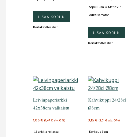
-Sopii Bunn-O-Matic VPR
-Valkaisematon
LISÄÄ KORIIN
Kertakäyttöastiat
LISÄÄ KORIIN
Kertakäyttöastiat
Leivinpaperiarkki
Kahvikuppi 24/28cl
42x38cm valkaistu
Ø8cm
1,85
€
3,15
€
(
1,47
€
alv. 0%)
(
2,51
€
alv. 0%)
-18 arkkia rullassa
-Korkeus 9 cm