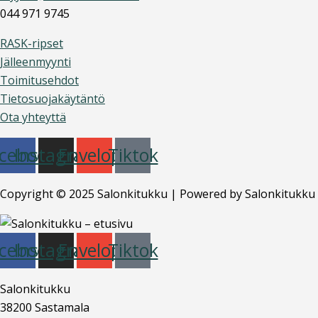
044 971 9745
RASK-ripset
Jälleenmyynti
Toimitusehdot
Tietosuojakäytäntö
Ota yhteyttä
cebook
Instagram
Envelope
Tiktok
Copyright © 2025 Salonkitukku | Powered by Salonkitukku
cebook
Instagram
Envelope
Tiktok
Salonkitukku
38200 Sastamala