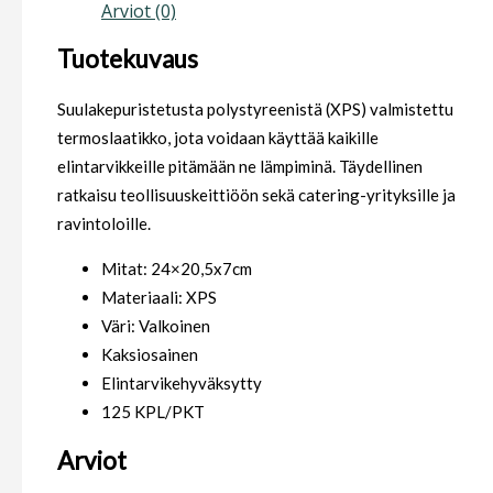
Arviot (0)
Tuotekuvaus
Suulakepuristetusta polystyreenistä (XPS) valmistettu
termoslaatikko, jota voidaan käyttää kaikille
elintarvikkeille pitämään ne lämpiminä. Täydellinen
ratkaisu teollisuuskeittiöön sekä catering-yrityksille ja
ravintoloille.
Mitat: 24×20,5x7cm
Materiaali: XPS
Väri: Valkoinen
Kaksiosainen
Elintarvikehyväksytty
125 KPL/PKT
Arviot