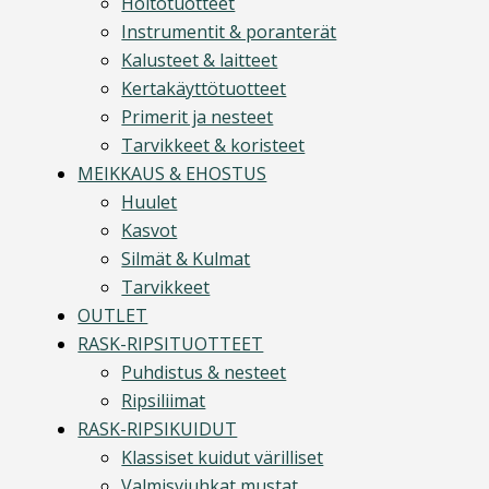
Hoitotuotteet
Instrumentit & poranterät
Kalusteet & laitteet
Kertakäyttötuotteet
Primerit ja nesteet
Tarvikkeet & koristeet
MEIKKAUS & EHOSTUS
Huulet
Kasvot
Silmät & Kulmat
Tarvikkeet
OUTLET
RASK-RIPSITUOTTEET
Puhdistus & nesteet
Ripsiliimat
RASK-RIPSIKUIDUT
Klassiset kuidut värilliset
Valmisviuhkat mustat