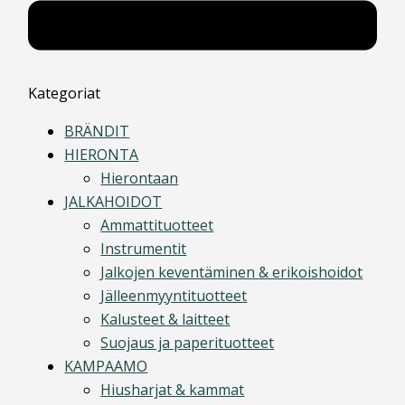
Kategoriat
BRÄNDIT
HIERONTA
Hierontaan
JALKAHOIDOT
Ammattituotteet
Instrumentit
Jalkojen keventäminen & erikoishoidot
Jälleenmyyntituotteet
Kalusteet & laitteet
Suojaus ja paperituotteet
KAMPAAMO
Hiusharjat & kammat