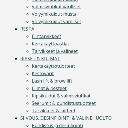
Valmisviuhkat värilliset
Volyymikuidut musta
Volyymikuidut värilliset
RESTA
Elintarvikkeet
Kertakäyttöastiat
Tarvikkeet ja välineet
RIPSET & KULMAT
Kertakäyttötuotteet
Kestovärit
Lash lift & brow lift
Liimat & nesteet
Ripsikuidut & valmisviuhkat
Seerumit & puhdistustuotteet
Tarvikkeet & laitteet
SIIVOUS, DESINFIOINTI & VÄLINEHUOLTO
Puhdistus ja desinfiointi