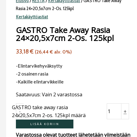
Etusivu
/
RESTA
/
Kertakäyttöastiat
/ GASTRO Take Away
Rasia 24×20,5x7cm 2-Os. 125kpl
Kertakäyttöastiat
GASTRO Take Away Rasia
24×20,5x7cm 2-Os. 125kpl
33,18
€
(
26,44
€
alv. 0%)
-Elintarvikehyväksytty
-2 osainen rasia
-Kaikille elintarvikkeille
Saatavuus:
Vain 2 varastossa
GASTRO take away rasia
-
+
24x20,5x7cm 2-os. 125kpl määrä
LISÄÄ KORIIN
Varastossa olevat tuotteet lähetetään viimeistään