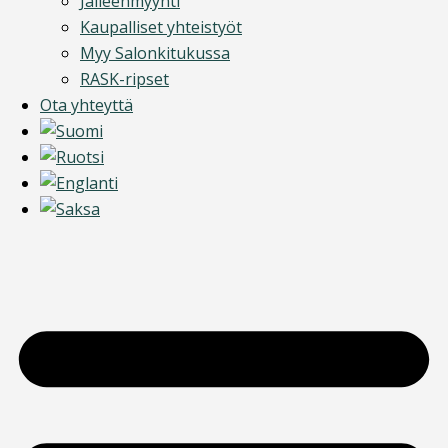
Jälleenmyynti
Kaupalliset yhteistyöt
Myy Salonkitukussa
RASK-ripset
Ota yhteyttä