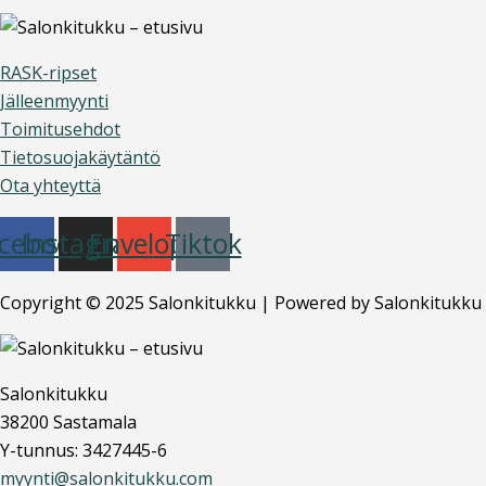
RASK-ripset
Jälleenmyynti
Toimitusehdot
Tietosuojakäytäntö
Ota yhteyttä
cebook
Instagram
Envelope
Tiktok
Copyright © 2025 Salonkitukku | Powered by Salonkitukku
Salonkitukku
38200 Sastamala
Y-tunnus: 3427445-6
myynti@salonkitukku.com