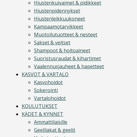
Hiustenkuivaimet & pidikkeet
Hiustenpidennykset
Hiustenleikkuukoneet
Kampaamotarvikkeet
Muotoilutuotteet & nesteet
Sakset & veitset
Shampoot & hoitoaineet
Suoristusraudat & kihartimet
Vaalennusjauheet & hapetteet
KASVOT & VARTALO
Kasvohoidot
Sokerointi
Vartalohoidot
KOULUTUKSET
KÄDET & KYNNET
Ammattilaisille
Geelilakat & geelit