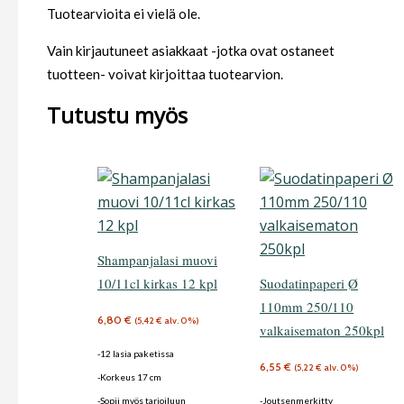
Tuotearvioita ei vielä ole.
Vain kirjautuneet asiakkaat -jotka ovat ostaneet
tuotteen- voivat kirjoittaa tuotearvion.
Tutustu myös
Shampanjalasi muovi
10/11cl kirkas 12 kpl
Suodatinpaperi Ø
110mm 250/110
6,80
€
(
5,42
€
alv. 0%)
valkaisematon 250kpl
-12 lasia paketissa
6,55
€
(
5,22
€
alv. 0%)
-Korkeus 17 cm
-Sopii myös tarjoiluun
-Joutsenmerkitty