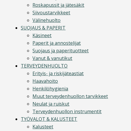
Roskapussit ja jätesäkit
Siivoustarvikkeet
Välinehuolto
SUOJAUS & PAPERIT
Käsineet
Paperit ja annostelijat
Suojaus ja paperituotteet
Vanut & vanutikut
TERVEYDENHUOLTO
Erityis- ja riskijäteastiat
Haavahoito
Henkilöhygienia
Muut terveydenhuollon tarvikkeet
Neulat ja ruiskut
Terveydenhuollon instrumentit
TYÖVALOT & KALUSTEET
Kalusteet