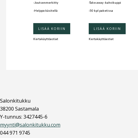
-Joutsenmerkitty
-Take away -kahvikuppi
-Helppo käsitellä
-50 kpl paketissa
LISÄÄ KORIIN
LISÄÄ KORIIN
Kertakäyttöastiat
Kertakäyttöastiat
Salonkitukku
38200 Sastamala
Y-tunnus: 3427445-6
myynti@salonkitukku.com
044 971 9745