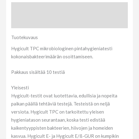
Tuotekuvaus
Arviot (0)
Tuotekuvaus
Hygicult TPC mikrobiologinen pintahygieniatesti
kokonaisbakteerimäärän osoittamiseen.
Pakkaus sisältää 10 testiä
Yleisesti
Hygicult-testit ovat luotettavia, edullisia ja nopeita
paikan päällä tehtäviä testejä. Testeistä on neljä
versiota. Hygicult TPC on tarkoitettu yleisen
hygieniatason seurantaan, koska testi edistää
kaikentyyppisten bakteerien, hiivojen ja homeiden
kasvua. Hygicult E- ja Hygicult E/ß-GUR on kumpikin