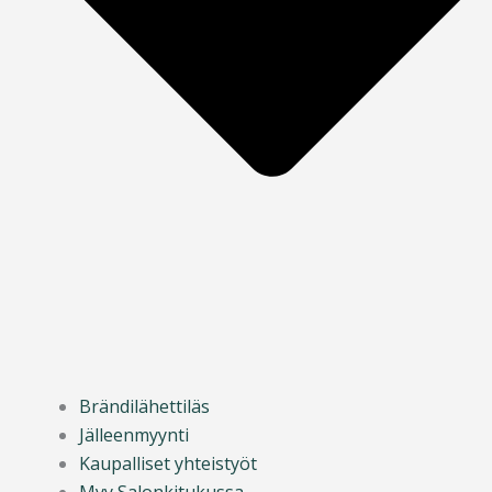
Brändilähettiläs
Jälleenmyynti
Kaupalliset yhteistyöt
Myy Salonkitukussa