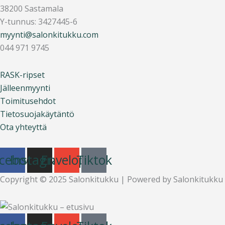
38200 Sastamala
Y-tunnus: 3427445-6
myynti@salonkitukku.com
044 971 9745
RASK-ripset
Jälleenmyynti
Toimitusehdot
Tietosuojakäytäntö
Ota yhteyttä
cebook
Instagram
Envelope
Tiktok
Copyright © 2025 Salonkitukku | Powered by Salonkitukku