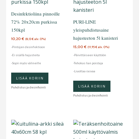
Desinfektioliina pinnoille
72% 20x20cm purkissa
PURI-LINE
150kpl
yleispuhdistusaine
hajusteeton 5l kanisteri
10,20
€
(
8,13
€
alv. 0%)
15,00
€
-Pintojen desinfektioon
(
11,95
€
alv. 0%)
-Ei sisällä hajusteita
-Päivittäiseen käyttöön
-Sopii myös välineille
-Tehokas lian poistaja
-Liuottaa rasvaa
LISÄÄ KORIIN
LISÄÄ KORIIN
Puhdistus ja desinfiointi
Puhdistus ja desinfiointi