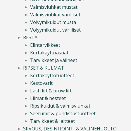
Valmisviuhkat mustat
Valmisviuhkat värilliset
Volyymikuidut musta
Volyymikuidut värilliset
RESTA
Elintarvikkeet
Kertakäyttöastiat
Tarvikkeet ja välineet
RIPSET & KULMAT
Kertakäyttötuotteet
Kestovärit
Lash lift & brow lift
Liimat & nesteet
Ripsikuidut & valmisviuhkat
Seerumit & puhdistustuotteet
Tarvikkeet & laitteet
SIIVOUS, DESINFIOINTI & VÄLINEHUOLTO