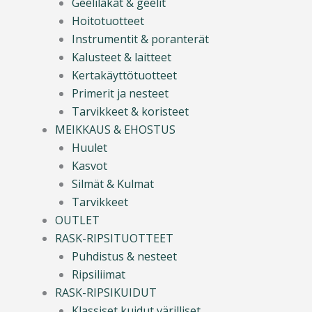
Geelilakat & geelit
Hoitotuotteet
Instrumentit & poranterät
Kalusteet & laitteet
Kertakäyttötuotteet
Primerit ja nesteet
Tarvikkeet & koristeet
MEIKKAUS & EHOSTUS
Huulet
Kasvot
Silmät & Kulmat
Tarvikkeet
OUTLET
RASK-RIPSITUOTTEET
Puhdistus & nesteet
Ripsiliimat
RASK-RIPSIKUIDUT
Klassiset kuidut värilliset