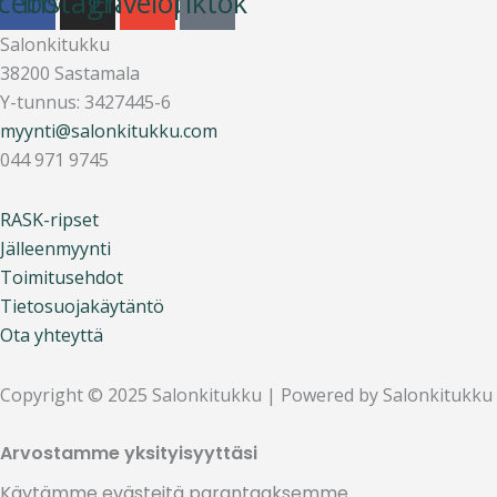
cebook
Instagram
Envelope
Tiktok
Salonkitukku
38200 Sastamala
Y-tunnus: 3427445-6
myynti@salonkitukku.com
044 971 9745
RASK-ripset
Jälleenmyynti
Toimitusehdot
Tietosuojakäytäntö
Ota yhteyttä
Copyright © 2025 Salonkitukku | Powered by Salonkitukku
Arvostamme yksityisyyttäsi
Käytämme evästeitä parantaaksemme