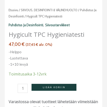
Hygicult
Etusivu
/
SIIVOUS, DESINFIOINTI & VÄLINEHUOLTO
/
Puhdistus Ja
TPC
Desinfiointi
/ Hygicult TPC Hygieniatesti
hygieniatesti
,
Puhdistus Ja Desinfiointi
Siivoustarvikkeet
määrä
Hygicult TPC Hygieniatesti
47,00
€
(
37,45
€
alv. 0%)
-Helppo
-Luotettava
-1×10 levyä
Toimitusaika 3-12vrk
LISÄÄ KORIIN
Varastossa olevat tuotteet lähetetään viimeistään