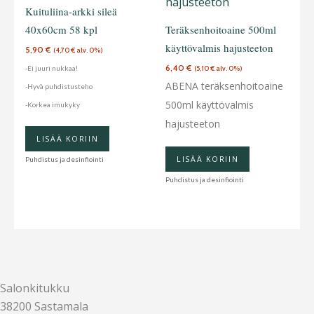
Kuituliina-arkki sileä
40x60cm 58 kpl
Teräksenhoitoaine 500ml
käyttövalmis hajusteeton
5,90
€
(
4,70
€
alv. 0%)
6,40
€
-Ei juuri nukkaa!
(
5,10
€
alv. 0%)
ABENA teräksenhoitoaine
-Hyvä puhdistusteho
500ml käyttövalmis
-Korkea imukyky
hajusteeton
LISÄÄ KORIIN
LISÄÄ KORIIN
Puhdistus ja desinfiointi
Puhdistus ja desinfiointi
Salonkitukku
38200 Sastamala