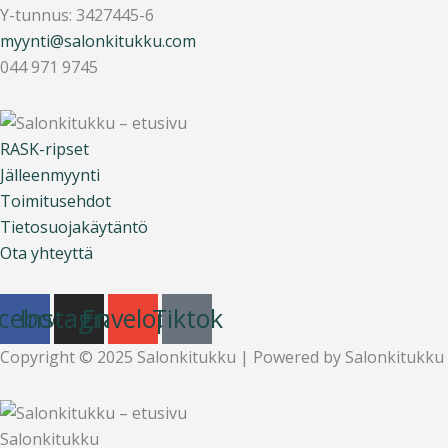
Y-tunnus: 3427445-6
myynti@salonkitukku.com
044 971 9745
RASK-ripset
Jälleenmyynti
Toimitusehdot
Tietosuojakäytäntö
Ota yhteyttä
cebook
Instagram
Envelope
Tiktok
Copyright © 2025 Salonkitukku | Powered by Salonkitukku
Salonkitukku