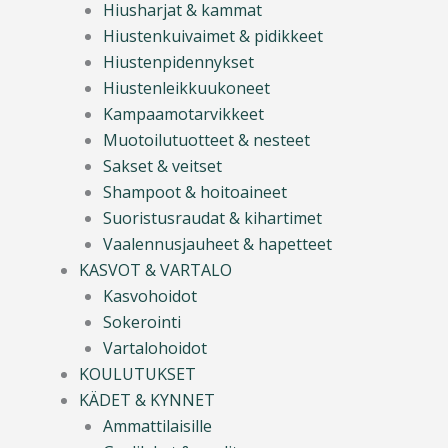
Hiusharjat & kammat
Hiustenkuivaimet & pidikkeet
Hiustenpidennykset
Hiustenleikkuukoneet
Kampaamotarvikkeet
Muotoilutuotteet & nesteet
Sakset & veitset
Shampoot & hoitoaineet
Suoristusraudat & kihartimet
Vaalennusjauheet & hapetteet
KASVOT & VARTALO
Kasvohoidot
Sokerointi
Vartalohoidot
KOULUTUKSET
KÄDET & KYNNET
Ammattilaisille