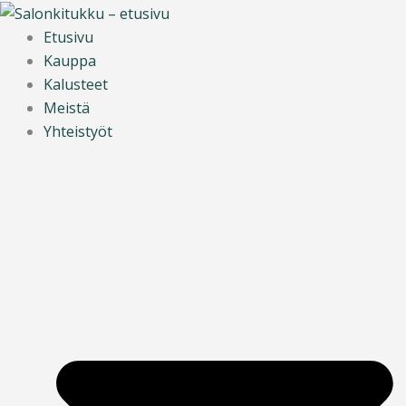
Siirry
Main
sisältöön
Menu
Etusivu
Kauppa
Kalusteet
Meistä
Yhteistyöt