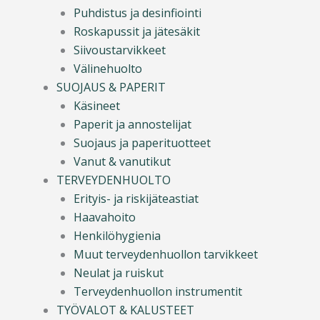
Puhdistus ja desinfiointi
Roskapussit ja jätesäkit
Siivoustarvikkeet
Välinehuolto
SUOJAUS & PAPERIT
Käsineet
Paperit ja annostelijat
Suojaus ja paperituotteet
Vanut & vanutikut
TERVEYDENHUOLTO
Erityis- ja riskijäteastiat
Haavahoito
Henkilöhygienia
Muut terveydenhuollon tarvikkeet
Neulat ja ruiskut
Terveydenhuollon instrumentit
TYÖVALOT & KALUSTEET