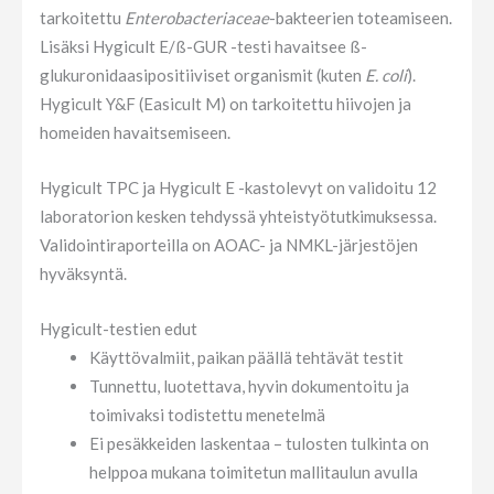
tarkoitettu
Enterobacteriaceae
-bakteerien toteamiseen.
Lisäksi Hygicult E/ß-GUR -testi havaitsee ß-
glukuronidaasipositiiviset organismit (kuten
E. coli
).
Hygicult Y&F (Easicult M) on tarkoitettu hiivojen ja
homeiden havaitsemiseen.
Hygicult TPC ja Hygicult E -kastolevyt on validoitu 12
laboratorion kesken tehdyssä yhteistyötutkimuksessa.
Validointiraporteilla on AOAC- ja NMKL-järjestöjen
hyväksyntä.
Hygicult-testien edut
Käyttövalmiit, paikan päällä tehtävät testit
Tunnettu, luotettava, hyvin dokumentoitu ja
toimivaksi todistettu menetelmä
Ei pesäkkeiden laskentaa – tulosten tulkinta on
helppoa mukana toimitetun mallitaulun avulla