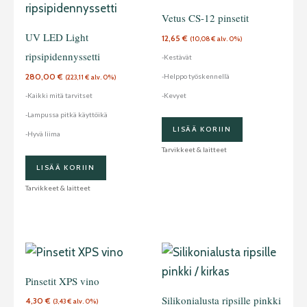
Vetus CS-12 pinsetit
UV LED Light
12,65
€
(
10,08
€
alv. 0%)
ripsipidennyssetti
-Kestävät
280,00
€
-Helppo työskennellä
(
223,11
€
alv. 0%)
-Kaikki mitä tarvitset
-Kevyet
-Lampussa pitkä käyttöikä
LISÄÄ KORIIN
-Hyvä liima
Tarvikkeet & laitteet
LISÄÄ KORIIN
Tarvikkeet & laitteet
Tällä
tuotteella
Pinsetit XPS vino
on
Silikonialusta ripsille pinkki
4,30
€
(
3,43
€
alv. 0%)