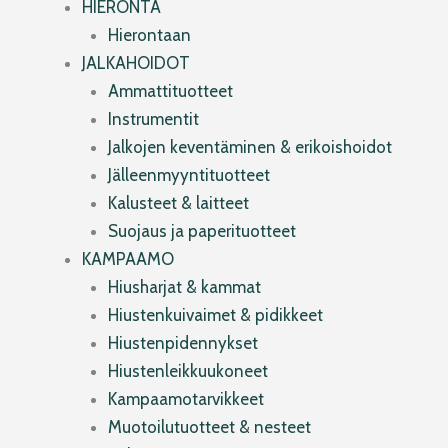
HIERONTA
Hierontaan
JALKAHOIDOT
Ammattituotteet
Instrumentit
Jalkojen keventäminen & erikoishoidot
Jälleenmyyntituotteet
Kalusteet & laitteet
Suojaus ja paperituotteet
KAMPAAMO
Hiusharjat & kammat
Hiustenkuivaimet & pidikkeet
Hiustenpidennykset
Hiustenleikkuukoneet
Kampaamotarvikkeet
Muotoilutuotteet & nesteet