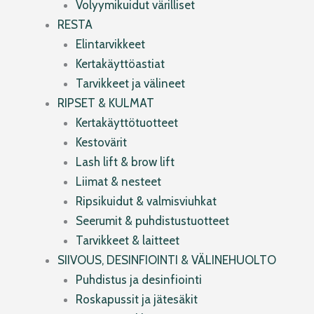
Volyymikuidut värilliset
RESTA
Elintarvikkeet
Kertakäyttöastiat
Tarvikkeet ja välineet
RIPSET & KULMAT
Kertakäyttötuotteet
Kestovärit
Lash lift & brow lift
Liimat & nesteet
Ripsikuidut & valmisviuhkat
Seerumit & puhdistustuotteet
Tarvikkeet & laitteet
SIIVOUS, DESINFIOINTI & VÄLINEHUOLTO
Puhdistus ja desinfiointi
Roskapussit ja jätesäkit