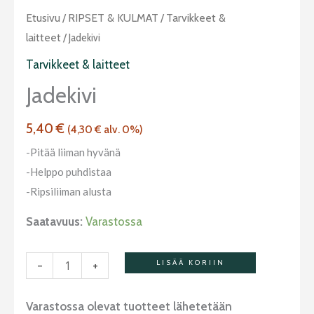
Jadekivi
Etusivu
/
RIPSET & KULMAT
/
Tarvikkeet &
määrä
laitteet
/ Jadekivi
Tarvikkeet & laitteet
Jadekivi
5,40
€
(
4,30
€
alv. 0%)
-Pitää liiman hyvänä
-Helppo puhdistaa
-Ripsiliiman alusta
Saatavuus:
Varastossa
-
+
LISÄÄ KORIIN
Varastossa olevat tuotteet lähetetään