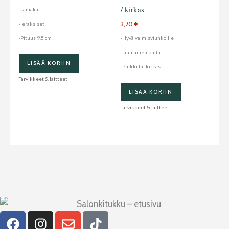
useampi
/ kirkas
-Jämäkät
muunnelma.
3,70
€
-Teräksiset
Voit
-Pituus 9,5 cm
-Hyvä valmisviuhkoille
tehdä
-Tahmainen pinta
valinnat
LISÄÄ KORIIN
-Pinkki tai kirkas
tuotteen
Tarvikkeet & laitteet
sivulla.
LISÄÄ KORIIN
Tarvikkeet & laitteet
F
I
E
T