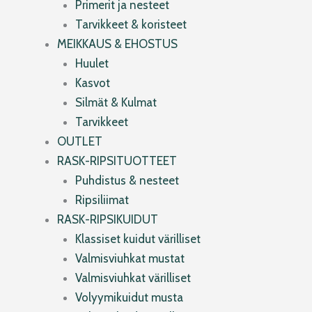
Primerit ja nesteet
Tarvikkeet & koristeet
MEIKKAUS & EHOSTUS
Huulet
Kasvot
Silmät & Kulmat
Tarvikkeet
OUTLET
RASK-RIPSITUOTTEET
Puhdistus & nesteet
Ripsiliimat
RASK-RIPSIKUIDUT
Klassiset kuidut värilliset
Valmisviuhkat mustat
Valmisviuhkat värilliset
Volyymikuidut musta