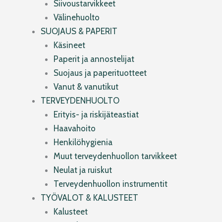
Siivoustarvikkeet
Välinehuolto
SUOJAUS & PAPERIT
Käsineet
Paperit ja annostelijat
Suojaus ja paperituotteet
Vanut & vanutikut
TERVEYDENHUOLTO
Erityis- ja riskijäteastiat
Haavahoito
Henkilöhygienia
Muut terveydenhuollon tarvikkeet
Neulat ja ruiskut
Terveydenhuollon instrumentit
TYÖVALOT & KALUSTEET
Kalusteet