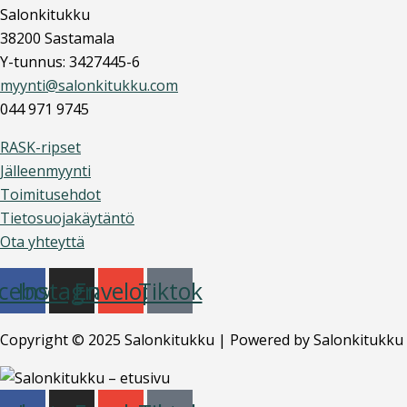
Salonkitukku
38200 Sastamala
Y-tunnus: 3427445-6
myynti@salonkitukku.com
044 971 9745
RASK-ripset
Jälleenmyynti
Toimitusehdot
Tietosuojakäytäntö
Ota yhteyttä
cebook
Instagram
Envelope
Tiktok
Copyright © 2025 Salonkitukku | Powered by Salonkitukku