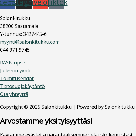
cebook
Instagram
Envelope
Tiktok
Salonkitukku
38200 Sastamala
Y-tunnus: 3427445-6
myynti@salonkitukku.com
044 971 9745
RASK-ripset
Jälleenmyynti
Toimitusehdot
Tietosuojakäytäntö
Ota yhteyttä
Copyright © 2025 Salonkitukku | Powered by Salonkitukku
Arvostamme yksityisyyttäsi
Käytämme evästeitä parantaaksemme selauskokemustasi,