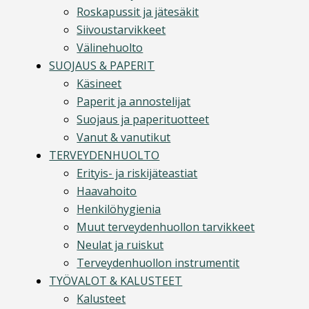
Roskapussit ja jätesäkit
Siivoustarvikkeet
Välinehuolto
SUOJAUS & PAPERIT
Käsineet
Paperit ja annostelijat
Suojaus ja paperituotteet
Vanut & vanutikut
TERVEYDENHUOLTO
Erityis- ja riskijäteastiat
Haavahoito
Henkilöhygienia
Muut terveydenhuollon tarvikkeet
Neulat ja ruiskut
Terveydenhuollon instrumentit
TYÖVALOT & KALUSTEET
Kalusteet