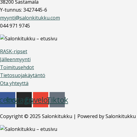
38200 Sastamala
Y-tunnus: 3427445-6
myynti@salonkitukku.com
044 971 9745
RASK-ripset
Jälleenmyynti
Toimitusehdot
Tietosuojakäytäntö
Ota yhteyttä
cebook
Instagram
Envelope
Tiktok
Copyright © 2025 Salonkitukku | Powered by Salonkitukku