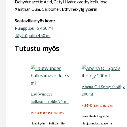
Dehydroacetic Acid, Cetyl Hydroxyethylcellulose,
Xanthan Gum, Carbomer, Ethylhexylglycerin
Saatavilla myös koot:
Pumppupullo 450 ml
Täyttöpullo 450 ml
Tutustu myös
Abena Oil Spray ihoöljy
Laufwunder
200ml
halkeamavoide 75 ml
4,95
€
(
3,94
€
alv. 0%)
15,50
€
(
12,35
€
alv. 0%)
-Kaikille ihotyypeille
-Sano hyvästit halkeamille
-Suojaa makuuhaavoilta