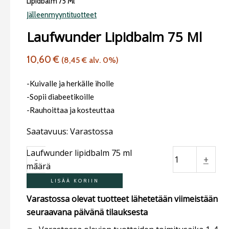
Lipidbalm 75 Ml
Jälleenmyyntituotteet
Laufwunder Lipidbalm 75 Ml
10,60
€
(
8,45
€
alv. 0%)
-Kuivalle ja herkälle iholle
-Sopii diabeetikoille
-Rauhoittaa ja kosteuttaa
Saatavuus:
Varastossa
Laufwunder lipidbalm 75 ml
-
+
määrä
LISÄÄ KORIIN
Varastossa olevat tuotteet lähetetään viimeistään
seuraavana päivänä tilauksesta