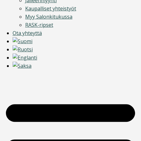
Jälleenmyynti
Kaupalliset yhteistyöt
Myy Salonkitukussa
RASK-ripset
Ota yhteyttä