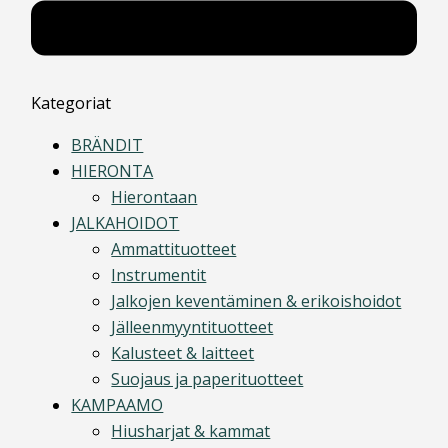
Kategoriat
BRÄNDIT
HIERONTA
Hierontaan
JALKAHOIDOT
Ammattituotteet
Instrumentit
Jalkojen keventäminen & erikoishoidot
Jälleenmyyntituotteet
Kalusteet & laitteet
Suojaus ja paperituotteet
KAMPAAMO
Hiusharjat & kammat