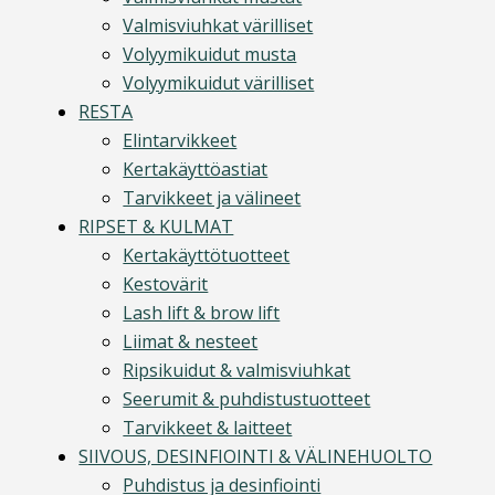
Valmisviuhkat värilliset
Volyymikuidut musta
Volyymikuidut värilliset
RESTA
Elintarvikkeet
Kertakäyttöastiat
Tarvikkeet ja välineet
RIPSET & KULMAT
Kertakäyttötuotteet
Kestovärit
Lash lift & brow lift
Liimat & nesteet
Ripsikuidut & valmisviuhkat
Seerumit & puhdistustuotteet
Tarvikkeet & laitteet
SIIVOUS, DESINFIOINTI & VÄLINEHUOLTO
Puhdistus ja desinfiointi