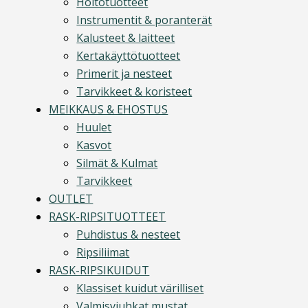
Hoitotuotteet
Instrumentit & poranterät
Kalusteet & laitteet
Kertakäyttötuotteet
Primerit ja nesteet
Tarvikkeet & koristeet
MEIKKAUS & EHOSTUS
Huulet
Kasvot
Silmät & Kulmat
Tarvikkeet
OUTLET
RASK-RIPSITUOTTEET
Puhdistus & nesteet
Ripsiliimat
RASK-RIPSIKUIDUT
Klassiset kuidut värilliset
Valmisviuhkat mustat