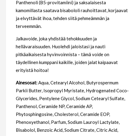
Panthenoli (B5-provitamiini) ja saksalaisesta
kamomillasta saatava bisabololi rauhoittavat, korjaavat
ja elvyttävät ihoa, tehden siitä pehmeämmän ja
terveemmän.
Jalkavoide, joka yhdistää tehokkuuden ja
hellävaraisuuden. Huolehdi jaloistasi ja nauti
pitkäaikaisesta hyvinvoinnista – tämä voide on
täydellinen kumppani kaikille, joiden jalat kaipaavat
erityistä hoitoa!
Ainesosat:
Aqua, Cetearyl Alcohol, Butyrospermum
Parkii Butter, Isopropyl Myristate, Hydrogenated Coco-
Glycerides, Pentylene Glycol, Sodium Cetearyl Sulfate,
Panthenol, Ceramide NP, Ceramide AP,
Phytosphingosine, Cholesterol, Ceramide EOP,
Phenoxyethanol, Parfum, Sodium Lauroyl Lactylate,
Bisabolol, Benzoic Acid, Sodium Citrate, Citric Acid,