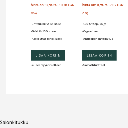
hinta on: 12,90 €.
hinta on: 8,90 €.
(
10,28
€
alv.
(
7,09
€
alv.
0%)
0%)
-Erittäin kuivalle iholle
-100 % teepuuöljy
-Sisältää 10 % ureaa
-Vegaaninen
-Kosteuttaa tehokkaasti
-Antiseptinen vaikutus
LISÄÄ KORIIN
LISÄÄ KORIIN
Jälleenmyyntituotteet
Ammattituotteet
Salonkitukku