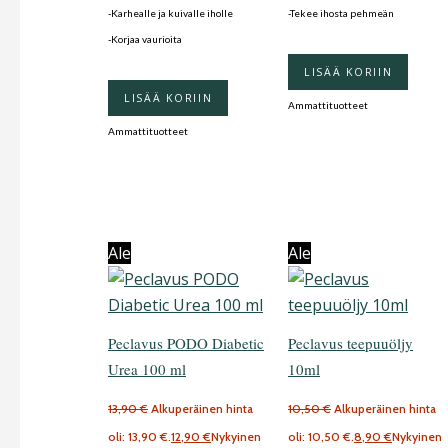
-Karhealle ja kuivalle iholle
-Tekee ihosta pehmeän
-Korjaa vaurioita
LISÄÄ KORIIN
LISÄÄ KORIIN
Ammattituotteet
Ammattituotteet
Ale
Ale
Peclavus PODO Diabetic
Peclavus teepuuöljy
Urea 100 ml
10ml
13,90
€
Alkuperäinen hinta
10,50
€
Alkuperäinen hinta
oli: 13,90 €.
12,90
€
Nykyinen
oli: 10,50 €.
8,90
€
Nykyinen