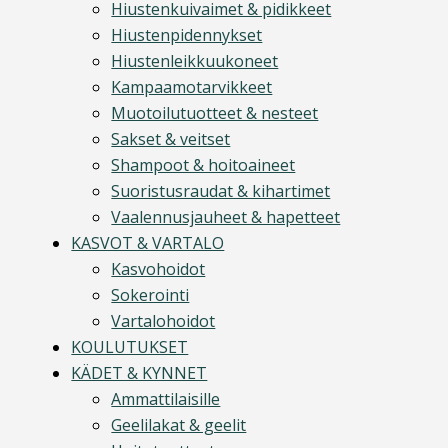
Hiustenkuivaimet & pidikkeet
Hiustenpidennykset
Hiustenleikkuukoneet
Kampaamotarvikkeet
Muotoilutuotteet & nesteet
Sakset & veitset
Shampoot & hoitoaineet
Suoristusraudat & kihartimet
Vaalennusjauheet & hapetteet
KASVOT & VARTALO
Kasvohoidot
Sokerointi
Vartalohoidot
KOULUTUKSET
KÄDET & KYNNET
Ammattilaisille
Geelilakat & geelit