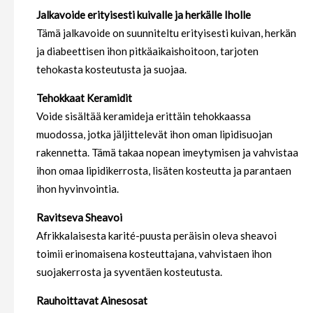
Jalkavoide erityisesti kuivalle ja herkälle Iholle
Tämä jalkavoide on suunniteltu erityisesti kuivan, herkän
ja diabeettisen ihon pitkäaikaishoitoon, tarjoten
tehokasta kosteutusta ja suojaa.
Tehokkaat Keramidit
Voide sisältää keramideja erittäin tehokkaassa
muodossa, jotka jäljittelevät ihon oman lipidisuojan
rakennetta. Tämä takaa nopean imeytymisen ja vahvistaa
ihon omaa lipidikerrosta, lisäten kosteutta ja parantaen
ihon hyvinvointia.
Ravitseva Sheavoi
Afrikkalaisesta karité-puusta peräisin oleva sheavoi
toimii erinomaisena kosteuttajana, vahvistaen ihon
suojakerrosta ja syventäen kosteutusta.
Rauhoittavat Ainesosat