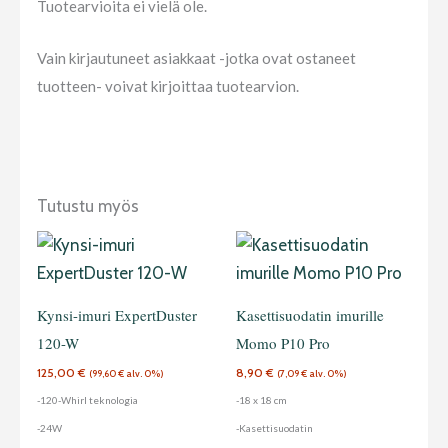
Tuotearvioita ei vielä ole.
Vain kirjautuneet asiakkaat -jotka ovat ostaneet
tuotteen- voivat kirjoittaa tuotearvion.
Tutustu myös
Kynsi-imuri ExpertDuster
Kasettisuodatin imurille
120-W
Momo P10 Pro
125,00
€
8,90
€
(
99,60
€
alv. 0%)
(
7,09
€
alv. 0%)
-120-Whirl teknologia
-18 x 18 cm
-24W
-Kasettisuodatin