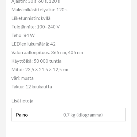
Ajastin: 30 s, 60 s, 120 s
Maksimikäsittelyaika: 120 s
Liiketunnistin: kyllä
​​Tulojännite: 100–240 V
Teho: 84 W
LEDien lukumäärä: 42
Valon aallonpituus: 365 nm, 405 nm
Käyttöikä: 50 000 tuntia
Mitat: 23,5 × 21,5 × 12,5 cm
väri: musta
Takuu: 12 kuukautta
Lisätietoja
Paino
0,7 kg (kilogramma)