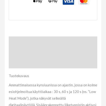
Tuotekuvaus
Lisätietoja
Arviot (0)
Tuotekuvaus
Ammattimaisessa kynsiuunissa on ajastin, jossa on
kolme
esiohjelmoitua käyttöaikaa
: 30 s, 60 s ja 120 s (ns. ”Low
Heat Mode”), jotka näkyvät selkeällä
digitaalinäytöllä.
Sisäänrakennettu liiketunnistin
aktivoi