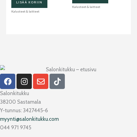
LISÄÄ KORIIN
Kalusteet & laitteet
Kalusteet & laitteet
F
I
E
T
a
n
n
i
c
s
v
k
Salonkitukku
e
t
e
t
38200 Sastamala
b
a
l
o
Y-tunnus: 3427445-6
o
g
o
k
myynti@salonkitukku.com
o
r
p
044 971 9745
k
a
e