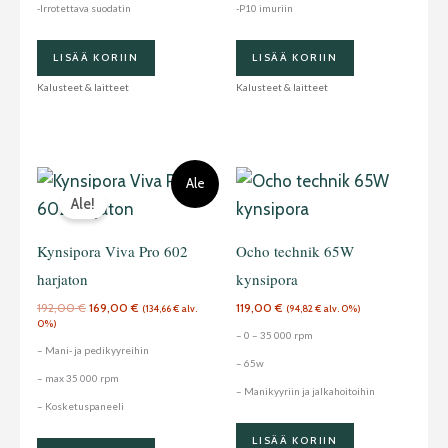
-Irrotettava suodatin
-P10 imuriin
LISÄÄ KORIIN
LISÄÄ KORIIN
Kalusteet & laitteet
Kalusteet & laitteet
Alkuperäinen
Nykyinen
Ale
hinta
hinta
Ale!
oli:
on:
192,00 €.
169,00 €.
Kynsipora Viva Pro 602
Ocho technik 65W
harjaton
kynsipora
192,00
€
169,00
€
119,00
€
(
134,66
€
alv.
(
94,82
€
alv. 0%)
0%)
– 0 – 35 000 rpm
– Mani- ja pedikyyreihin
– 65w
– max 35 000 rpm
– Manikyyriin ja jalkahoitoihin
– Kosketuspaneeli
LISÄÄ KORIIN