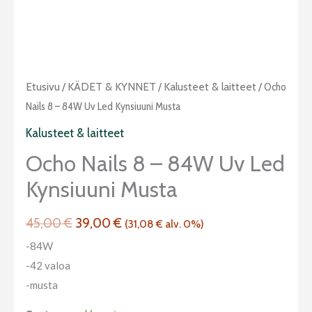
Alkuperäinen
Nykyinen
Ocho
Etusivu
/
KÄDET & KYNNET
/
Kalusteet & laitteet
/ Ocho
hinta
hinta
Nails
Nails 8 – 84W Uv Led Kynsiuuni Musta
oli:
on:
8
Kalusteet & laitteet
45,00 €.
39,00 €.
-
Ocho Nails 8 – 84W Uv Led
84W
Kynsiuuni Musta
uv
led
45,00
€
39,00
€
kynsiuuni
(
31,08
€
alv. 0%)
musta
-84W
määrä
-42 valoa
-musta