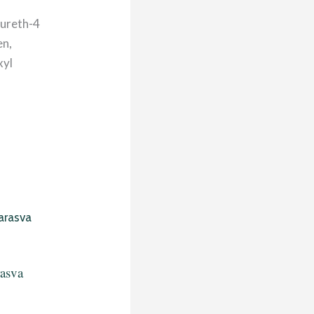
aureth-4
en,
xyl
rasva