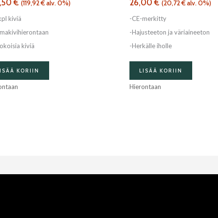
,50
€
26,00
€
(
119,92
€
alv. 0%)
(
20,72
€
alv. 0%)
pl kiviä
-CE-merkitty
makivihierontaan
-Hajusteeton ja väriaineeton
okoisia kiviä
-Herkälle iholle
ISÄÄ KORIIN
LISÄÄ KORIIN
ontaan
Hierontaan