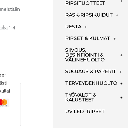
RIPSITUOTTEET
imeistään
RASK-RIPSIKUIDUT
RESTA
aika 1-4
RIPSET & KULMAT
SIIVOUS,
DESINFIOINTI &
VÄLINEHUOLTO
SUOJAUS & PAPERIT
pe-
ästi
TERVEYDENHUOLTO
kulla!
TYÖVALOT &
KALUSTEET
UV LED -RIPSET