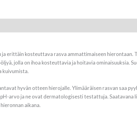
 ja erittäin kosteuttava rasva ammattimaiseen hierontaan. 
öljyä, jolla on ihoa kosteuttavia ja hoitavia ominaisuuksia. S
ta kuivumista.
 antavat hyvän otteen hierojalle. Ylimääräisen rasvan saa pyy
n pH-arvo ja ne ovat dermatologisesti testattuja. Saatavana l
 hieronnan aikana.