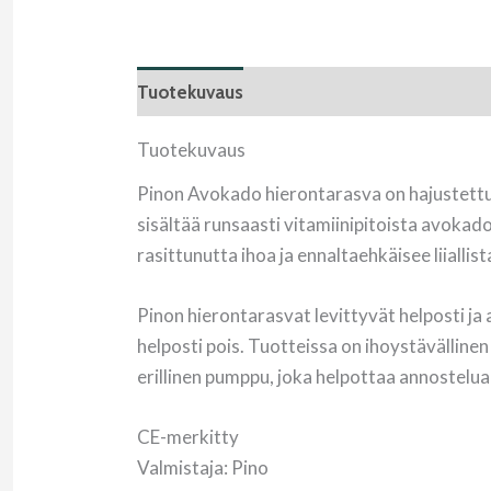
Tuotekuvaus
Arviot (0)
Tuotekuvaus
Pinon Avokado hierontarasva on hajustettu
sisältää runsaasti vitamiinipitoista avokado
rasittunutta ihoa ja ennaltaehkäisee liiallis
Pinon hierontarasvat levittyvät helposti ja
helposti pois. Tuotteissa on ihoystävälline
erillinen pumppu, joka helpottaa annostelua
CE-merkitty
Valmistaja: Pino