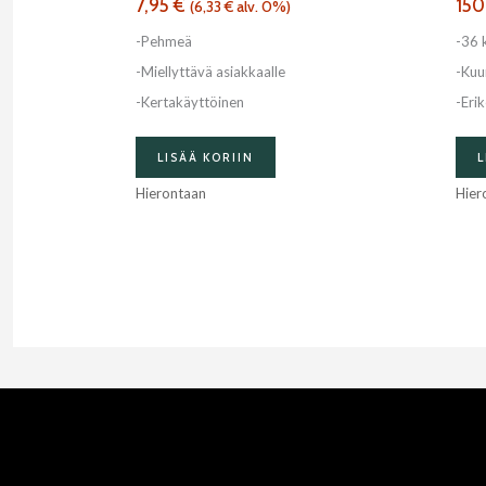
7,95
€
150
(
6,33
€
alv. 0%)
-Pehmeä
-36 k
-Miellyttävä asiakkaalle
-Kuu
-Kertakäyttöinen
-Erik
LISÄÄ KORIIN
L
Hierontaan
Hier