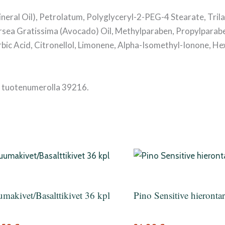
ineral Oil), Petrolatum, Polyglyceryl-2-PEG-4 Stearate, Tril
sea Gratissima (Avocado) Oil, Methylparaben, Propylparab
ic Acid, Citronellol, Limonene, Alpha-Isomethyl-Ionone, He
u tuotenumerolla 39216.
makivet/Basalttikivet 36 kpl
Pino Sensitive hieronta