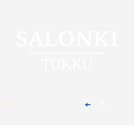
Cart
Yhteistyöt
Ota yhteyttä