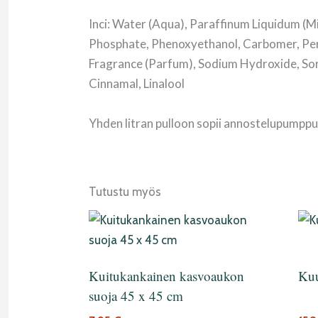
Inci: Water (Aqua), Paraffinum Liquidum (M
Phosphate, Phenoxyethanol, Carbomer, Per
Fragrance (Parfum), Sodium Hydroxide, Sorb
Cinnamal, Linalool
Yhden litran pulloon sopii annostelupumpp
Tutustu myös
Kuitukankainen kasvoaukon
Kuu
suoja 45 x 45 cm