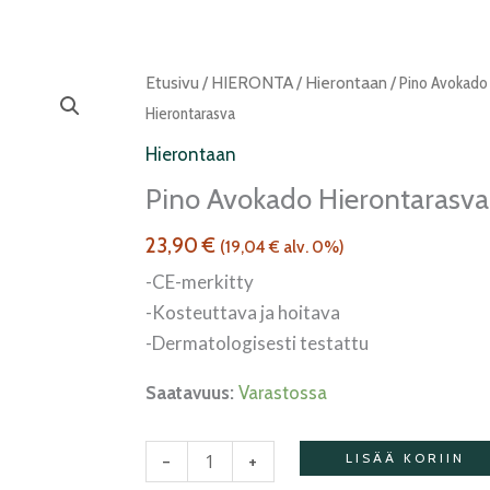
Pino
Etusivu
/
HIERONTA
/
Hierontaan
/ Pino Avokado
Avokado
Hierontarasva
hierontarasva
Hierontaan
määrä
Pino Avokado Hierontarasva
23,90
€
(
19,04
€
alv. 0%)
-CE-merkitty
-Kosteuttava ja hoitava
-Dermatologisesti testattu
Saatavuus:
Varastossa
-
+
LISÄÄ KORIIN