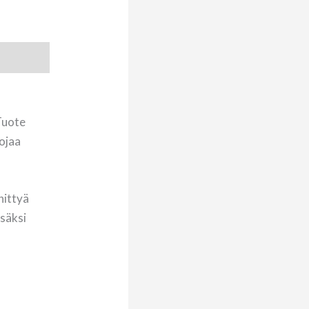
Tuote
uojaa
hittyä
isäksi