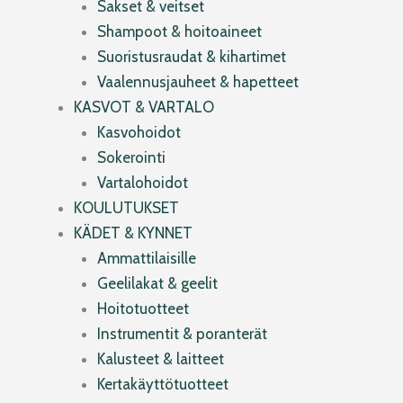
Sakset & veitset
Shampoot & hoitoaineet
Suoristusraudat & kihartimet
Vaalennusjauheet & hapetteet
KASVOT & VARTALO
Kasvohoidot
Sokerointi
Vartalohoidot
KOULUTUKSET
KÄDET & KYNNET
Ammattilaisille
Geelilakat & geelit
Hoitotuotteet
Instrumentit & poranterät
Kalusteet & laitteet
Kertakäyttötuotteet