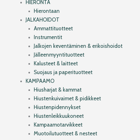
HIERONTA
Hierontaan
JALKAHOIDOT
Ammattituotteet
Instrumentit
Jalkojen keventäminen & erikoishoidot
Jälleenmyyntituotteet
Kalusteet & laitteet
Suojaus ja paperituotteet
KAMPAAMO
Hiusharjat & kammat
Hiustenkuivaimet & pidikkeet
Hiustenpidennykset
Hiustenleikkuukoneet
Kampaamotarvikkeet
Muotoilutuotteet & nesteet