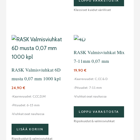
LOPPU VARASTOSTA
Klassiset kuidut värilliset
LOPPU
VARASTOSTA
Tällä
Tällä
tuotteella
tuottee
RASK Valmisviuhkat Mix
on
on
7-11mm 0,07 mm
useampi
useam
RASK Valmisviuhkat 6D
19,90
€
muunnelma.
muunn
musta 0,07 mm 1000 kpl
-Kaarevuudet: C, CC & D
Voit
Voit
24,90
€
-Pituudet: 7-11 mm
tehdä
tehdä
-Kaarevuudet: C,CC,D,M
-Viuhkat ovat nauhassa
valinnat
valinn
-Pituudet: 6-15 mm
tuotteen
tuotte
LOPPU VARASTOSTA
-Viuhkat ovat nauhassa
sivulla.
sivulla.
Ripsikuidut & valmisviuhkat
LISÄÄ KORIIN
Ripsikuidut & valmisviuhkat