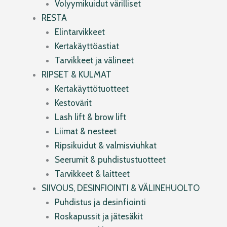
Volyymikuidut värilliset
RESTA
Elintarvikkeet
Kertakäyttöastiat
Tarvikkeet ja välineet
RIPSET & KULMAT
Kertakäyttötuotteet
Kestovärit
Lash lift & brow lift
Liimat & nesteet
Ripsikuidut & valmisviuhkat
Seerumit & puhdistustuotteet
Tarvikkeet & laitteet
SIIVOUS, DESINFIOINTI & VÄLINEHUOLTO
Puhdistus ja desinfiointi
Roskapussit ja jätesäkit