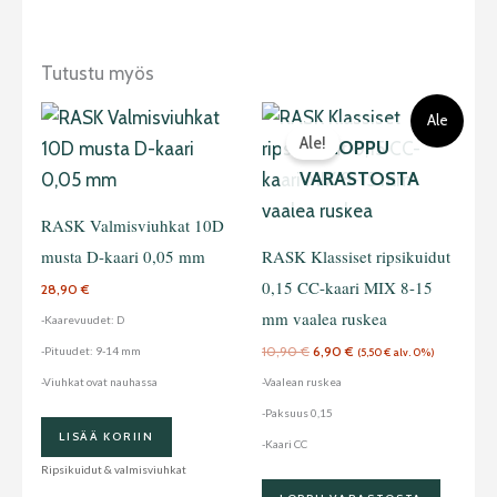
Tutustu myös
Alkuperäinen
Nykyinen
Tällä
Ale
hinta
hinta
Ale!
oli:
on:
tuotteella
LOPPU
10,90 €.
6,90 €.
on
VARASTOSTA
useampi
RASK Valmisviuhkat 10D
muunnelma.
musta D-kaari 0,05 mm
RASK Klassiset ripsikuidut
Voit
0,15 CC-kaari MIX 8-15
28,90
€
tehdä
mm vaalea ruskea
-Kaarevuudet: D
valinnat
10,90
€
6,90
€
-Pituudet: 9-14 mm
(
5,50
€
alv. 0%)
tuotteen
-Viuhkat ovat nauhassa
-Vaalean ruskea
sivulla.
-Paksuus 0,15
LISÄÄ KORIIN
-Kaari CC
Ripsikuidut & valmisviuhkat