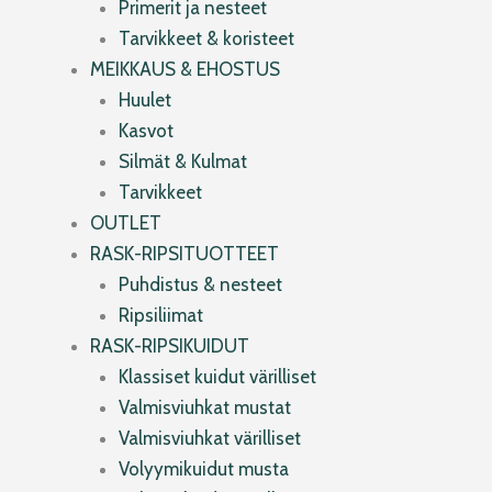
Primerit ja nesteet
Tarvikkeet & koristeet
MEIKKAUS & EHOSTUS
Huulet
Kasvot
Silmät & Kulmat
Tarvikkeet
OUTLET
RASK-RIPSITUOTTEET
Puhdistus & nesteet
Ripsiliimat
RASK-RIPSIKUIDUT
Klassiset kuidut värilliset
Valmisviuhkat mustat
Valmisviuhkat värilliset
Volyymikuidut musta