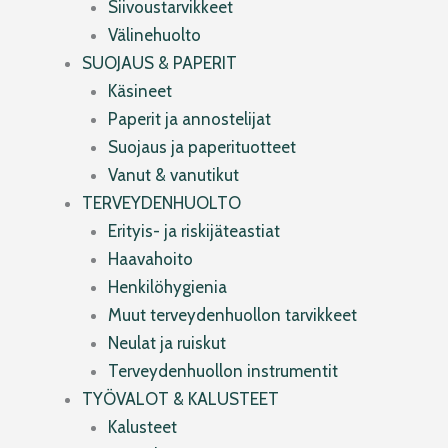
Siivoustarvikkeet
Välinehuolto
SUOJAUS & PAPERIT
Käsineet
Paperit ja annostelijat
Suojaus ja paperituotteet
Vanut & vanutikut
TERVEYDENHUOLTO
Erityis- ja riskijäteastiat
Haavahoito
Henkilöhygienia
Muut terveydenhuollon tarvikkeet
Neulat ja ruiskut
Terveydenhuollon instrumentit
TYÖVALOT & KALUSTEET
Kalusteet