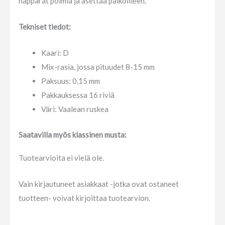
näppärät poimia ja asettaa paikoilleen.
Tekniset tiedot:
Kaari: D
Mix-rasia, jossa pituudet 8-15 mm
Paksuus: 0,15 mm
Pakkauksessa 16 riviä
Väri: Vaalean ruskea
Saatavilla myös klassinen musta:
Tuotearvioita ei vielä ole.
Vain kirjautuneet asiakkaat -jotka ovat ostaneet
tuotteen- voivat kirjoittaa tuotearvion.