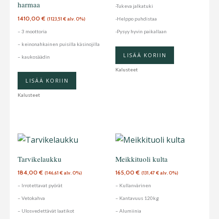
harmaa
-Tukeva jalkatuki
1410,00
€
-Helppo puhdistaa
(
1123,51
€
alv. 0%)
– 3 moottoria
-Pysyy hyvin paikallaan
– keinonahkainen puisilla käsinojilla
LISÄÄ KORIIN
– kaukosäädin
Kalusteet
LISÄÄ KORIIN
Kalusteet
Tarvikelaukku
Meikkituoli kulta
184,00
€
165,00
€
(
146,61
€
alv. 0%)
(
131,47
€
alv. 0%)
– Irrotettavat pyörät
– Kullanvärinen
– Vetokahva
– Kantavuus 120kg
– Ulosvedettävät laatikot
– Alumiinia