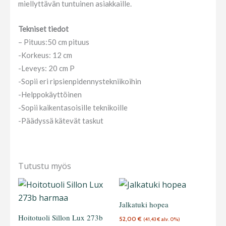
miellyttävän tuntuinen asiakkaille.
Tekniset tiedot
– Pituus:50 cm pituus
-Korkeus: 12 cm
-Leveys: 20 cm P
-Sopii eri ripsienpidennystekniikoihin
-Helppokäyttöinen
-Sopii kaikentasoisille teknikoille
-Päädyssä kätevät taskut
Tutustu myös
Jalkatuki hopea
Hoitotuoli Sillon Lux 273b
52,00
€
(
41,43
€
alv. 0%)