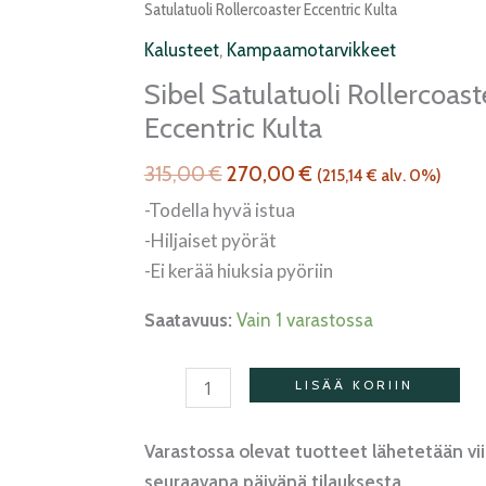
hinta
hinta
satulatuoli
Satulatuoli Rollercoaster Eccentric Kulta
oli:
on:
Rollercoaster
Kalusteet
,
Kampaamotarvikkeet
315,00 €.
270,00 €.
Eccentric
Sibel Satulatuoli Rollercoast
kulta
Eccentric Kulta
määrä
315,00
€
270,00
€
(
215,14
€
alv. 0%)
-Todella hyvä istua
-Hiljaiset pyörät
-Ei kerää hiuksia pyöriin
Saatavuus:
Vain 1 varastossa
LISÄÄ KORIIN
Varastossa olevat tuotteet lähetetään vi
seuraavana päivänä tilauksesta