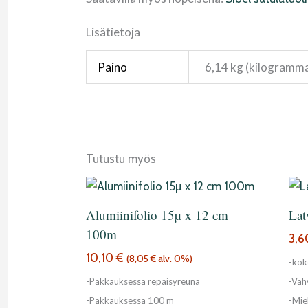
Lisätietoja
Paino
6,14 kg (kilogramm
Tutustu myös
Alumiinifolio 15µ x 12 cm
Lat
100m
3,
10,10
€
(
8,05
€
alv. 0%)
-kok
-Pakkauksessa repäisyreuna
-Vah
-Pakkauksessa 100 m
-Mie