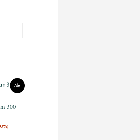
Ale
 cm 300
. 0%)