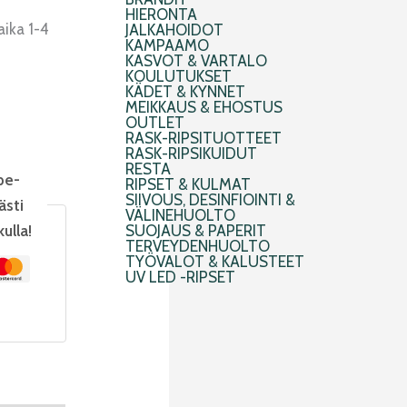
HIERONTA
aika 1-4
JALKAHOIDOT
KAMPAAMO
KASVOT & VARTALO
KOULUTUKSET
KÄDET & KYNNET
MEIKKAUS & EHOSTUS
OUTLET
RASK-RIPSITUOTTEET
RASK-RIPSIKUIDUT
RESTA
pe-
RIPSET & KULMAT
SIIVOUS, DESINFIOINTI &
ästi
VÄLINEHUOLTO
kulla!
SUOJAUS & PAPERIT
TERVEYDENHUOLTO
TYÖVALOT & KALUSTEET
UV LED -RIPSET