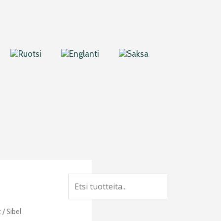
Search
t
/ Sibel