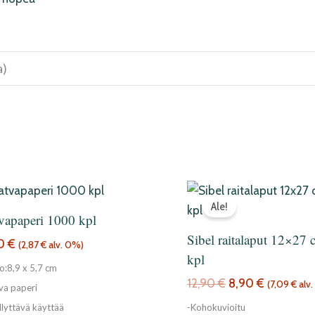
a)
Alkuperäinen
Nykyinen
hinta
hinta
Ale!
vapaperi 1000 kpl
oli:
on:
12,90 €.
8,90 €.
Sibel raitalaput 12×27
60
€
(
2,87
€
alv. 0%)
kpl
o:8,9 x 5,7 cm
12,90
€
8,90
€
(
7,09
€
alv
va paperi
llyttävä käyttää
-Kohokuvioitu