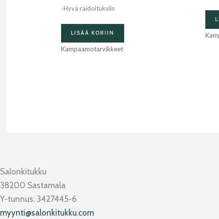
-Hyvä raidoituksiin
L
LISÄÄ KORIIN
Kam
Kampaamotarvikkeet
Salonkitukku
38200 Sastamala
Y-tunnus: 3427445-6
myynti@salonkitukku.com