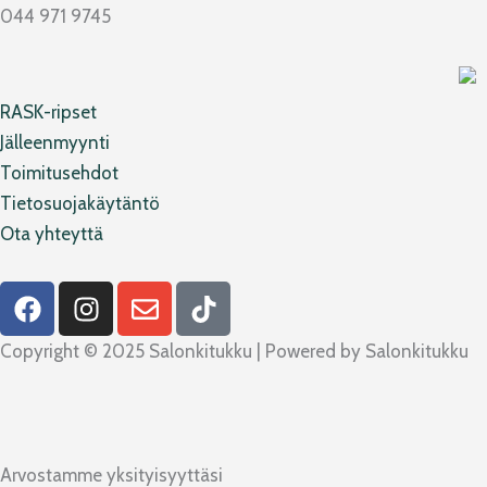
044 971 9745
RASK-ripset
Jälleenmyynti
Toimitusehdot
Tietosuojakäytäntö
Ota yhteyttä
F
I
E
T
a
n
n
i
c
s
v
k
Copyright © 2025 Salonkitukku | Powered by Salonkitukku
e
t
e
t
b
a
l
o
o
g
o
k
o
r
p
Arvostamme yksityisyyttäsi
k
a
e