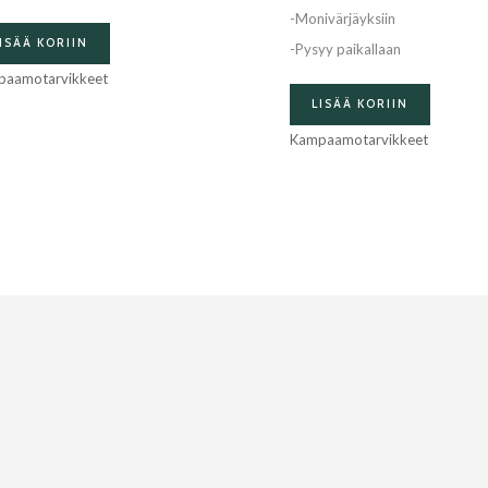
-Monivärjäyksiin
ISÄÄ KORIIN
-Pysyy paikallaan
paamotarvikkeet
LISÄÄ KORIIN
Kampaamotarvikkeet