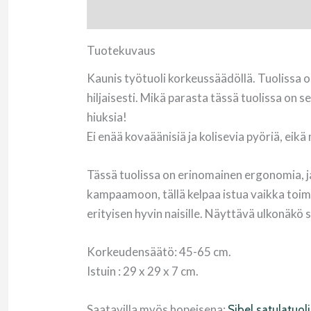
Tuotekuvaus
Lisätietoja
Tuotekuvaus
Kaunis työtuoli korkeussäädöllä. Tuolissa on
hiljaisesti. Mikä parasta tässä tuolissa on 
hiuksia!
Ei enää kovaäänisiä ja kolisevia pyöriä, eik
Tässä tuolissa on erinomainen ergonomia, ja
kampaamoon, tällä kelpaa istua vaikka toimi
erityisen hyvin naisille. Näyttävä ulkonäkö 
Korkeudensäätö: 45-65 cm.
Istuin : 29 x 29 x 7 cm.
Saatavilla myös hopeisena:
Sibel satulatuol