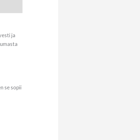
esti ja
rtumasta
n se sopii