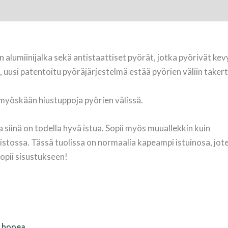
 alumiinijalka sekä antistaattiset pyörät, jotka pyörivät kevy
se, uusi patentoitu pyöräjärjestelmä estää pyörien väliin take
ä myöskään hiustuppoja pyörien välissä.
 siinä on todella hyvä istua. Sopii myös muuallekkin kuin
stossa. Tässä tuolissa on normaalia kapeampi istuinosa, jote
sopii sisustukseen!
i hopea