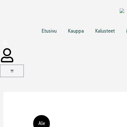
Siirry
sisältöön
Etusivu
Kauppa
Kalusteet
Cart
Ale