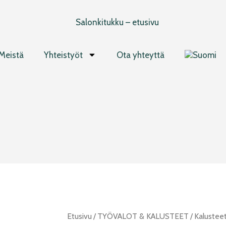
Meistä
Yhteistyöt
Ota yhteyttä
Alkuperäinen
Nykyinen
Sibel
Etusivu
/
TYÖVALOT & KALUSTEET
/
Kalustee