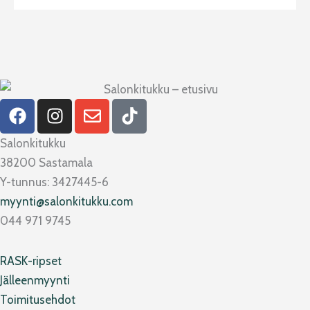
F
I
E
T
a
n
n
i
c
s
v
k
Salonkitukku
e
t
e
t
38200 Sastamala
b
a
l
o
Y-tunnus: 3427445-6
o
g
o
k
myynti@salonkitukku.com
o
r
p
044 971 9745
k
a
e
m
RASK-ripset
Jälleenmyynti
Toimitusehdot