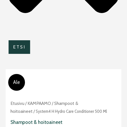
ETSI
Ale
Alkuperäinen
Nykyinen
System4
Etusivu
/
KAMPAAMO
/
Shampoot &
hinta
hinta
H
hoitoaineet
/ System4 H Hydro Care Conditioner 500 Ml
oli:
on:
Hydro
Shampoot & hoitoaineet
30,50 €.
18,90 €.