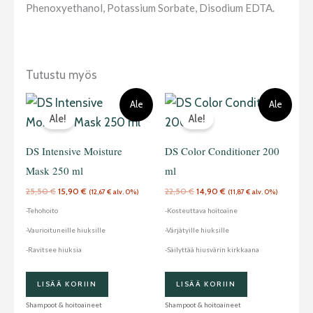
Phenoxyethanol, Potassium Sorbate, Disodium EDTA.
Tutustu myös
Alkuperäinen
Nykyinen
Alkuperäinen
Nykyinen
Ale
Ale
hinta
hinta
hinta
hinta
Ale!
Ale!
oli:
on:
oli:
on:
25,50 €.
15,90 €.
22,50 €.
14,90 €.
DS Intensive Moisture
DS Color Conditioner 200
Mask 250 ml
ml
25,50
€
15,90
€
22,50
€
14,90
€
(
12,67
€
alv. 0%)
(
11,87
€
alv. 0%)
-Tehohoito
-Kosteuttava hoitoaine
-Vaurioituneille hiuksille
-Värjätyille hiuksille
-Ravitsee hiuksia
-Säilyttää hiusvärin kirkkaana
LISÄÄ KORIIN
LISÄÄ KORIIN
Shampoot & hoitoaineet
Shampoot & hoitoaineet