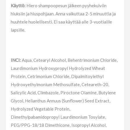
Käyttö:
Hiero shampoopesun jälkeen pyyhekuiviin
hiuksiin ja hiuspohjaan. Anna vaikuttaa 2-5 minuuttia ja
huuhtele huolellisesti. Ei saa käyttää alle 3-vuotiaille
lapsille.
INCI:
Aqua, Cetearyl Alcohol, Behentrimonium Chloride,
Laurdimonium Hydroxypropyl Hydrolyzed Wheat
Protein, Cetrimonium Chloride, Dipalmitoylethyl
Hydroxyethylmonium Methosulfate, Ceteareth-20,
Salicylic Acid, Climbazole, Piroctone Olamine, Butylene
Glycol, Helianthus Annuus (Sunflower) Seed Extract,
Hydrolyzed Vegetable Protein,
Dimethylpabamidopropyl Laurdimonium Tosylate,
PEG/PPG-18/18 Dimethicone, Isopropyl Alcohol,