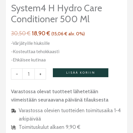
Care
System4 H Hydro Care
Conditioner
Conditioner 500 Ml
500
ml
30,50
€
18,90
€
määrä
(
15,06
€
alv. 0%)
-Värjätyille hiuksille
-Kosteuttaa tehokkaasti
-Ehkäisee kutinaa
-
+
LISÄÄ KORIIN
Varastossa olevat tuotteet lähetetään
viimeistään seuraavana päivänä tilauksesta
Varastossa olevien tuotteiden toimitusaika 1-4
arkipäivää
Toimituskulut alkaen 9,90 €