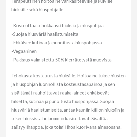
Terapeuttinen hoitoaine värikäsitellyille ja kuiville
hiuksille sekä hiuspohjalle
-Kosteuttaa tehokkaasti hiuksia ja hiuspohjaa
-Suojaa hiusväriä haalistumiselta
-Ehkäisee kutinaa ja punoitusta hiuspohjassa
-Vegaaninen
-Pakkaus valmistettu 50% kierrätetystä muovista
Tehokasta kosteutusta hiuksille. Hoitoaine tukee hiusten
ja hiuspohjan luonnollista kosteustasapainoa ja sen
sisältämät rauhoittavat raaka-aineet ehkäisevät
hilsettä, kutinaa ja punoitusta hiuspohjassa. Suojaa
hiusväriä haalistumiselta, antaa kauniin kiillon hiuksiin ja
tekee hiuksista helpommin käsiteltävät. Sisältää
salisyylihappoa, joka toimii ihoa kuorivana ainesosana.