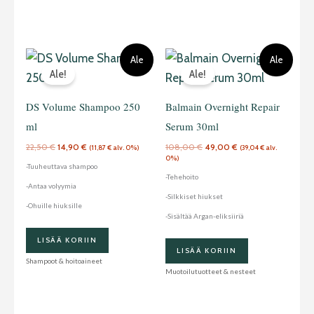
Alkuperäinen
Nykyinen
Alkuperäinen
Nykyinen
Ale
Ale
hinta
hinta
hinta
hinta
Ale!
Ale!
oli:
on:
oli:
on:
22,50 €.
14,90 €.
108,00 €.
49,00 €.
DS Volume Shampoo 250
Balmain Overnight Repair
ml
Serum 30ml
22,50
€
14,90
€
108,00
€
49,00
€
(
11,87
€
alv. 0%)
(
39,04
€
alv.
0%)
-Tuuheuttava shampoo
-Tehehoito
-Antaa volyymia
-Silkkiset hiukset
-Ohuille hiuksille
-Sisältää Argan-eliksiiriä
LISÄÄ KORIIN
LISÄÄ KORIIN
Shampoot & hoitoaineet
Muotoilutuotteet & nesteet