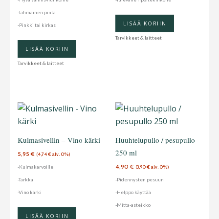
tehdä
-Tahmainen pinta
valinnat
LISÄÄ KORIIN
-Pinkki tai kirkas
tuotteen
Tarvikkeet & laitteet
sivulla.
LISÄÄ KORIIN
Tarvikkeet & laitteet
Kulmasivellin – Vino kärki
Huuhtelupullo / pesupullo
250 ml
5,95
€
(
4,74
€
alv. 0%)
4,90
€
-Kulmakarvoille
(
3,90
€
alv. 0%)
-Tarkka
-Pidennysten pesuun
-Vino kärki
-Helppo käyttää
-Mitta-asteikko
LISÄÄ KORIIN