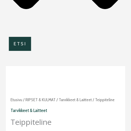
ETSI
Teippiteline
Etusivu
/
RIPSET & KULMAT
/
Tarvikkeet & Laitteet
/ Teippiteline
määrä
Tarvikkeet & Laitteet
Teippiteline