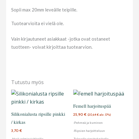
Sopii max 20mm leveälle teipille.
Tuotearvioita ei vielä ole.
Vain kirjautuneet asiakkaat -jotka ovat ostaneet
tuotteen- voivat kirjoittaa tuotearvion.
Tutustu myös
Tällä
tuotteella
Femell harjoituspää
on
Silikonialusta ripsille pinkki
25,90
€
(
20,64
€
alv. 0%)
useampi
/ kirkas
-Pehmeä ja kuminen
muunnelma.
3,70
€
-Ripsien harjoitteluun
Voit
-Hyvä valmisviuhkoille
-Tulevalle ripsiteknikolle