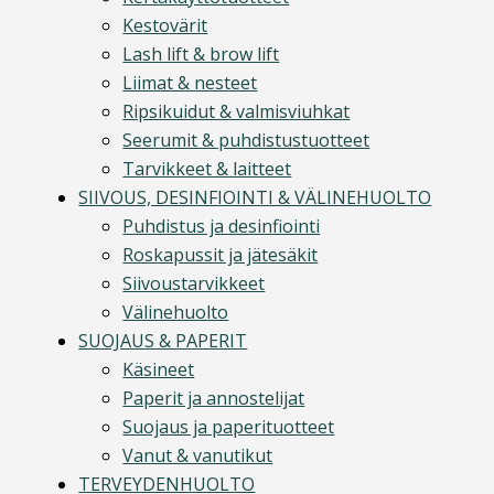
Kestovärit
Lash lift & brow lift
Liimat & nesteet
Ripsikuidut & valmisviuhkat
Seerumit & puhdistustuotteet
Tarvikkeet & laitteet
SIIVOUS, DESINFIOINTI & VÄLINEHUOLTO
Puhdistus ja desinfiointi
Roskapussit ja jätesäkit
Siivoustarvikkeet
Välinehuolto
SUOJAUS & PAPERIT
Käsineet
Paperit ja annostelijat
Suojaus ja paperituotteet
Vanut & vanutikut
TERVEYDENHUOLTO