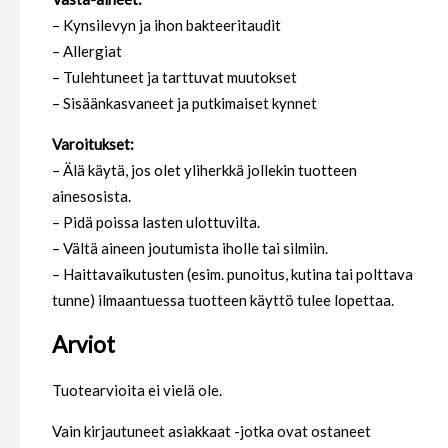
– Kynsilevyn ja ihon bakteeritaudit
– Allergiat
– Tulehtuneet ja tarttuvat muutokset
– Sisäänkasvaneet ja putkimaiset kynnet
Varoitukset:
– Älä käytä, jos olet yliherkkä jollekin tuotteen
ainesosista.
– Pidä poissa lasten ulottuvilta.
– Vältä aineen joutumista iholle tai silmiin.
– Haittavaikutusten (esim. punoitus, kutina tai polttava
tunne) ilmaantuessa tuotteen käyttö tulee lopettaa.
Arviot
Tuotearvioita ei vielä ole.
Vain kirjautuneet asiakkaat -jotka ovat ostaneet