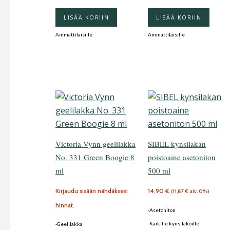
LISÄÄ KORIIN
LISÄÄ KORIIN
Ammattilaisille
Ammattilaisille
Victoria Vynn geelilakka
SIBEL kynsilakan
No. 331 Green Boogie 8
poistoaine asetoniton
ml
500 ml
Kirjaudu sisään nähdäksesi
14,90
€
(
11,87
€
alv. 0%)
hinnat.
-Asetoniton
-Kaikille kynsilakoille
-Geelilakka