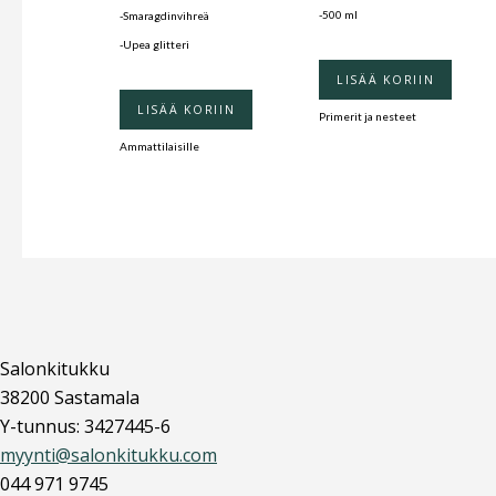
-500 ml
-Smaragdinvihreä
-Upea glitteri
LISÄÄ KORIIN
LISÄÄ KORIIN
Primerit ja nesteet
Ammattilaisille
Salonkitukku
38200 Sastamala
Y-tunnus: 3427445-6
myynti@salonkitukku.com
044 971 9745