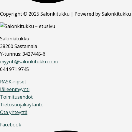
Copyright © 2025 Salonkitukku | Powered by Salonkitukku
Salonkitukku
38200 Sastamala
Y-tunnus: 3427445-6
myynti@salonkitukku.com
044 971 9745
RASK-ripset
Jälleenmyynti
Toimitusehdot
Tietosuojakäytäntö
Ota yhteyttä
Facebook