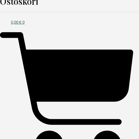
Ostoskori
0,00
€
0