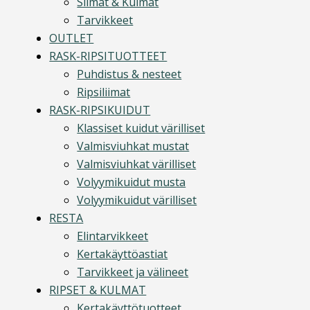
Silmät & Kulmat
Tarvikkeet
OUTLET
RASK-RIPSITUOTTEET
Puhdistus & nesteet
Ripsiliimat
RASK-RIPSIKUIDUT
Klassiset kuidut värilliset
Valmisviuhkat mustat
Valmisviuhkat värilliset
Volyymikuidut musta
Volyymikuidut värilliset
RESTA
Elintarvikkeet
Kertakäyttöastiat
Tarvikkeet ja välineet
RIPSET & KULMAT
Kertakäyttötuotteet