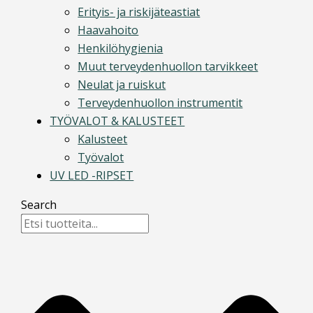
Erityis- ja riskijäteastiat
Haavahoito
Henkilöhygienia
Muut terveydenhuollon tarvikkeet
Neulat ja ruiskut
Terveydenhuollon instrumentit
TYÖVALOT & KALUSTEET
Kalusteet
Työvalot
UV LED -RIPSET
Search