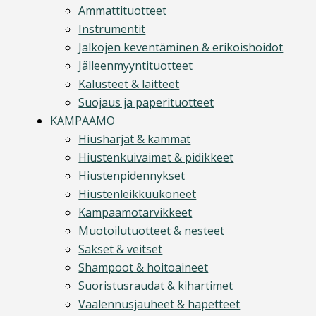
Ammattituotteet
Instrumentit
Jalkojen keventäminen & erikoishoidot
Jälleenmyyntituotteet
Kalusteet & laitteet
Suojaus ja paperituotteet
KAMPAAMO
Hiusharjat & kammat
Hiustenkuivaimet & pidikkeet
Hiustenpidennykset
Hiustenleikkuukoneet
Kampaamotarvikkeet
Muotoilutuotteet & nesteet
Sakset & veitset
Shampoot & hoitoaineet
Suoristusraudat & kihartimet
Vaalennusjauheet & hapetteet