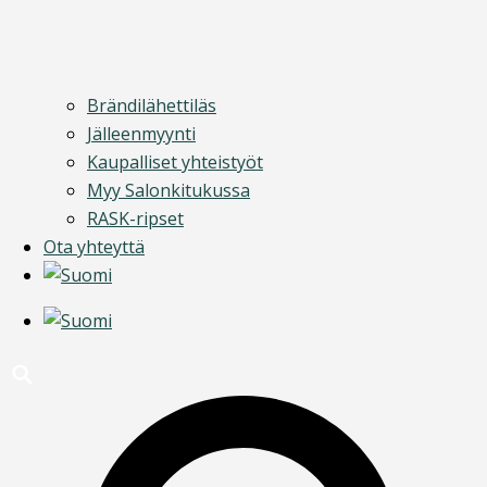
Brändilähettiläs
Jälleenmyynti
Kaupalliset yhteistyöt
Myy Salonkitukussa
RASK-ripset
Ota yhteyttä