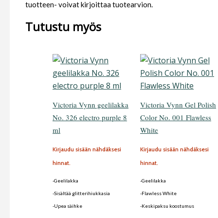
tuotteen- voivat kirjoittaa tuotearvion.
Tutustu myös
Victoria Vynn geelilakka
Victoria Vynn Gel Polish
No. 326 electro purple 8
Color No. 001 Flawless
ml
White
Kirjaudu sisään nähdäksesi
Kirjaudu sisään nähdäksesi
hinnat.
hinnat.
-Geelilakka
-Geelilakka
-Sisältää glitterihiukkasia
-Flawless White
-Upea säihke
-Keskipaksu koostumus