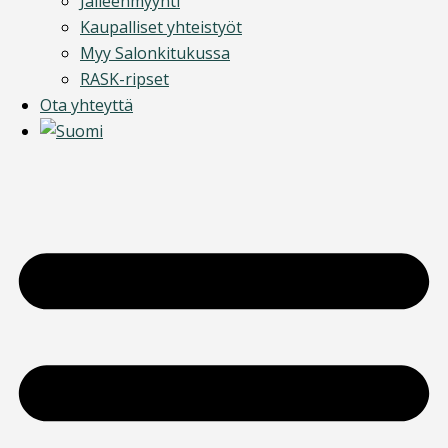
Jälleenmyynti
Kaupalliset yhteistyöt
Myy Salonkitukussa
RASK-ripset
Ota yhteyttä