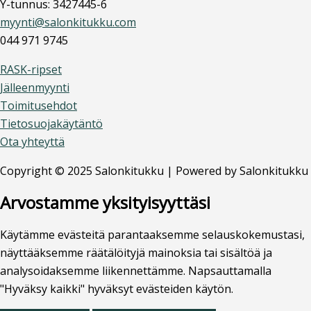
Y-tunnus: 3427445-6
myynti@salonkitukku.com
044 971 9745
RASK-ripset
Jälleenmyynti
Toimitusehdot
Tietosuojakäytäntö
Ota yhteyttä
Copyright © 2025 Salonkitukku | Powered by Salonkitukku
Arvostamme yksityisyyttäsi
Käytämme evästeitä parantaaksemme selauskokemustasi,
näyttääksemme räätälöityjä mainoksia tai sisältöä ja
analysoidaksemme liikennettämme. Napsauttamalla
"Hyväksy kaikki" hyväksyt evästeiden käytön.