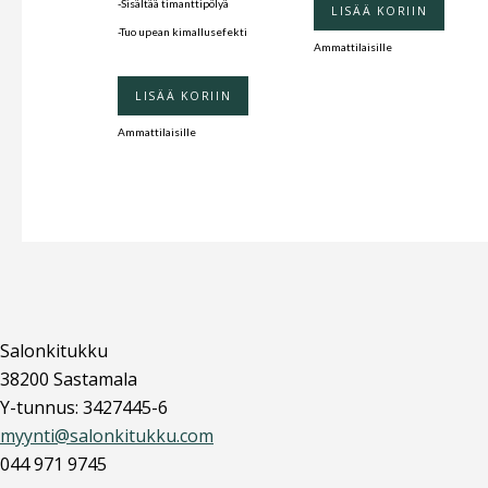
-Sisältää timanttipölyä
LISÄÄ KORIIN
-Tuo upean kimallusefekti
Ammattilaisille
LISÄÄ KORIIN
Ammattilaisille
Salonkitukku
38200 Sastamala
Y-tunnus: 3427445-6
myynti@salonkitukku.com
044 971 9745