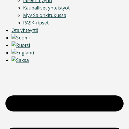
Jälleenmyynti
Kaupalliset yhteistyöt
Myy Salonkitukussa
RASK-ripset
Ota yhteyttä