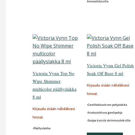
Ammattilaisille
Victoria Vynn Gel Polish
Victoria Vynn Top No
Soak Off Base 8 ml
Wipe Shimmer
Kirjaudu sisään nähdäksesi
multicolor päällyslakka
hinnat.
8 ml
-Geelilakkauksen pohjalakka
Kirjaudu sisään nähdäksesi
-Itsetasoittuva geelipohja
hinnat.
-Suojaa kynsiä värinmuutoksilta
-Päällyslakka