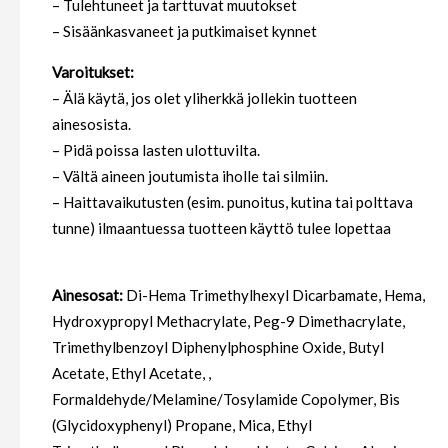
– Tulehtuneet ja tarttuvat muutokset
– Sisäänkasvaneet ja putkimaiset kynnet
Varoitukset:
– Älä käytä, jos olet yliherkkä jollekin tuotteen
ainesosista.
– Pidä poissa lasten ulottuvilta.
– Vältä aineen joutumista iholle tai silmiin.
– Haittavaikutusten (esim. punoitus, kutina tai polttava
tunne) ilmaantuessa tuotteen käyttö tulee lopettaa
Ainesosat:
Di-Hema Trimethylhexyl Dicarbamate, Hema,
Hydroxypropyl Methacrylate, Peg-9 Dimethacrylate,
Trimethylbenzoyl Diphenylphosphine Oxide, Butyl
Acetate, Ethyl Acetate, ,
Formaldehyde/Melamine/Tosylamide Copolymer, Bis
(Glycidoxyphenyl) Propane, Mica, Ethyl