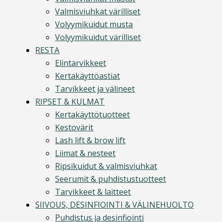
Valmisviuhkat värilliset
Volyymikuidut musta
Volyymikuidut värilliset
RESTA
Elintarvikkeet
Kertakäyttöastiat
Tarvikkeet ja välineet
RIPSET & KULMAT
Kertakäyttötuotteet
Kestovärit
Lash lift & brow lift
Liimat & nesteet
Ripsikuidut & valmisviuhkat
Seerumit & puhdistustuotteet
Tarvikkeet & laitteet
SIIVOUS, DESINFIOINTI & VÄLINEHUOLTO
Puhdistus ja desinfiointi