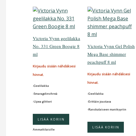
Victoria Vynn geelilakka
No. 331 Green Boogie 8
Victoria Vynn Gel Polish
ml
Mega Base shimmer
peachpuff 8 ml
Kirjaudu sisään nähdäksesi
Kirjaudu sisään nähdäksesi
hinnat.
hinnat.
-Geelilakka
-Smaragdinvihreä
-Geelilakka
-Upea glitteri
-Erittäin joustava
-Ranskalaiseen manikyyriin
LISÄÄ KORIIN
LISÄÄ KORIIN
Ammattilaisille