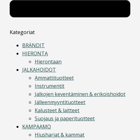
Kategoriat
BRÄNDIT
HIERONTA
Hierontaan
JALKAHOIDOT
Ammattituotteet
Instrumentit
Jalkojen keventäminen & erikoishoidot
Jälleenmyyntituotteet
Kalusteet & laitteet
Suojaus ja paperituotteet
KAMPAAMO
Hiusharjat & kammat