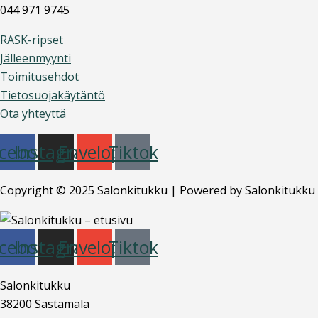
044 971 9745
RASK-ripset
Jälleenmyynti
Toimitusehdot
Tietosuojakäytäntö
Ota yhteyttä
cebook
Instagram
Envelope
Tiktok
Copyright © 2025 Salonkitukku | Powered by Salonkitukku
cebook
Instagram
Envelope
Tiktok
Salonkitukku
38200 Sastamala