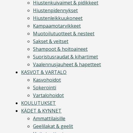
Hiustenkuivaimet & pidikkeet
Hiustenpidennykset
Hiustenleikkuukoneet
Kampaamotarvikkeet
Muotoilutuotteet & nesteet
Sakset & veitset
Shampoot & hoitoaineet
Suoristusraudat & kihartimet
Vaalennusjauheet & hapetteet
KASVOT & VARTALO
Kasvohoidot
Sokerointi
Vartalohoidot
KOULUTUKSET
KÄDET & KYNNET
Ammattilaisille
Geelilakat & geelit