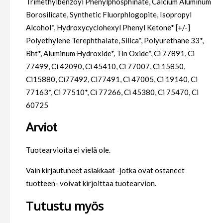
Trimethylbenzoyl Phenylphosphinate, Calcium Aluminum
Borosilicate, Synthetic Fluorphlogopite, Isopropyl
Alcohol*, Hydroxycyclohexyl Phenyl Ketone* [+/-]
Polyethylene Terephthalate, Silica*, Polyurethane 33*,
Bht*, Aluminum Hydroxide*, Tin Oxide*, Ci 77891, Ci
77499, Ci 42090, Ci 45410, Ci 77007, Ci 15850,
Ci15880, Ci77492, Ci77491, Ci 47005, Ci 19140, Ci
77163*, Ci 77510*, Ci 77266, Ci 45380, Ci 75470, Ci
60725
Arviot
Tuotearvioita ei vielä ole.
Vain kirjautuneet asiakkaat -jotka ovat ostaneet
tuotteen- voivat kirjoittaa tuotearvion.
Tutustu myös