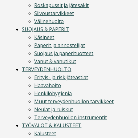
Roskapussit ja jätesäkit
Siivoustarvikkeet
Välinehuolto
SUOJAUS & PAPERIT
Käsineet
Paperit ja annostelijat
Suojaus ja paperituotteet
Vanut & vanutikut
TERVEYDENHUOLTO
Erityis- ja riskijäteastiat
Haavahoito
Henkilöhygienia
Muut terveydenhuollon tarvikkeet
Neulat ja ruiskut
Terveydenhuollon instrumentit
TYÖVALOT & KALUSTEET
Kalusteet