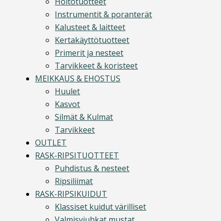
Hoitotuotteet
Instrumentit & poranterät
Kalusteet & laitteet
Kertakäyttötuotteet
Primerit ja nesteet
Tarvikkeet & koristeet
MEIKKAUS & EHOSTUS
Huulet
Kasvot
Silmät & Kulmat
Tarvikkeet
OUTLET
RASK-RIPSITUOTTEET
Puhdistus & nesteet
Ripsiliimat
RASK-RIPSIKUIDUT
Klassiset kuidut värilliset
Valmisviuhkat mustat