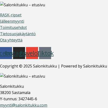
RASK-ripset
Jälleenmyynti
Toimitusehdot
Tietosuojakäytäntö
Ota yhteyttä
cebook
Instagram
Envelope
Tiktok
Copyright © 2025 Salonkitukku | Powered by Salonkitukku
Salonkitukku
38200 Sastamala
Y-tunnus: 3427445-6
myynti@salonkitukku.com