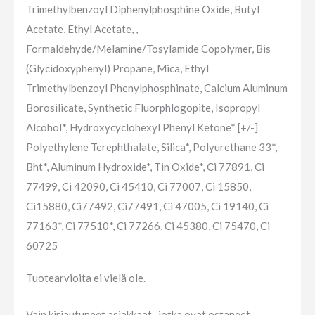
Trimethylbenzoyl Diphenylphosphine Oxide, Butyl
Acetate, Ethyl Acetate, ,
Formaldehyde/Melamine/Tosylamide Copolymer, Bis
(Glycidoxyphenyl) Propane, Mica, Ethyl
Trimethylbenzoyl Phenylphosphinate, Calcium Aluminum
Borosilicate, Synthetic Fluorphlogopite, Isopropyl
Alcohol*, Hydroxycyclohexyl Phenyl Ketone* [+/-]
Polyethylene Terephthalate, Silica*, Polyurethane 33*,
Bht*, Aluminum Hydroxide*, Tin Oxide*, Ci 77891, Ci
77499, Ci 42090, Ci 45410, Ci 77007, Ci 15850,
Ci15880, Ci77492, Ci77491, Ci 47005, Ci 19140, Ci
77163*, Ci 77510*, Ci 77266, Ci 45380, Ci 75470, Ci
60725
Tuotearvioita ei vielä ole.
Vain kirjautuneet asiakkaat -jotka ovat ostaneet