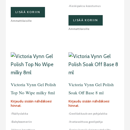
-Keskipaksu koostumus
LISÄÄ KORIIN
LISÄÄ KORIIN
Ammattilaisille
Ammattilaisille
Victoria Vynn Gel Polish
Victoria Vynn Gel Polish
Top No Wipe milky 8ml
Soak Off Base 8 ml
Kirjaudu sisään nähdäksesi
Kirjaudu sisään nähdäksesi
hinnat.
hinnat.
-Päällyslakka
-Geelilakkauksen pohjalakka
-Babyboomeriin
-Itsetasoittuva geelipohja
-Valossa kovettuva
-Suojaa kynsiä värinmuutoksilta