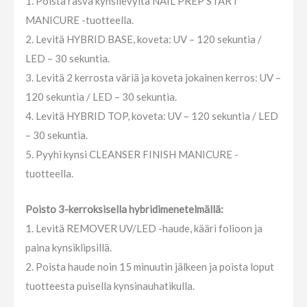
1. Poista rasva kynsilevyltä NAIL PREP START
MANICURE -tuotteella.
2. Levitä HYBRID BASE, koveta: UV – 120 sekuntia /
LED – 30 sekuntia.
3. Levitä 2 kerrosta väriä ja koveta jokainen kerros: UV –
120 sekuntia / LED – 30 sekuntia.
4. Levitä HYBRID TOP, koveta: UV – 120 sekuntia / LED
– 30 sekuntia.
5. Pyyhi kynsi CLEANSER FINISH MANICURE -
tuotteella.
Poisto 3-kerroksisella hybridimenetelmällä:
1. Levitä REMOVER UV/LED -haude, kääri folioon ja
paina kynsiklipsillä.
2. Poista haude noin 15 minuutin jälkeen ja poista loput
tuotteesta puisella kynsinauhatikulla.