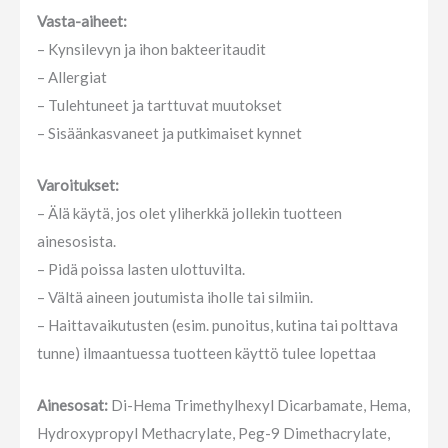
Vasta-aiheet:
– Kynsilevyn ja ihon bakteeritaudit
– Allergiat
– Tulehtuneet ja tarttuvat muutokset
– Sisäänkasvaneet ja putkimaiset kynnet
Varoitukset:
– Älä käytä, jos olet yliherkkä jollekin tuotteen
ainesosista.
– Pidä poissa lasten ulottuvilta.
– Vältä aineen joutumista iholle tai silmiin.
– Haittavaikutusten (esim. punoitus, kutina tai polttava
tunne) ilmaantuessa tuotteen käyttö tulee lopettaa
Ainesosat:
Di-Hema Trimethylhexyl Dicarbamate, Hema,
Hydroxypropyl Methacrylate, Peg-9 Dimethacrylate,