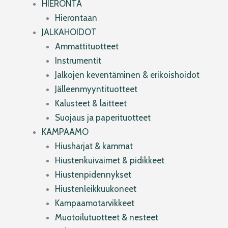
HIERONTA
Hierontaan
JALKAHOIDOT
Ammattituotteet
Instrumentit
Jalkojen keventäminen & erikoishoidot
Jälleenmyyntituotteet
Kalusteet & laitteet
Suojaus ja paperituotteet
KAMPAAMO
Hiusharjat & kammat
Hiustenkuivaimet & pidikkeet
Hiustenpidennykset
Hiustenleikkuukoneet
Kampaamotarvikkeet
Muotoilutuotteet & nesteet