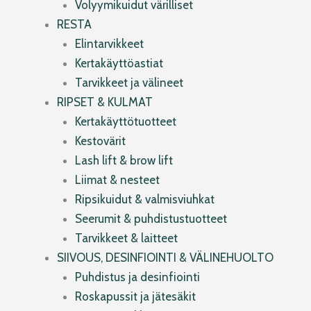
Volyymikuidut värilliset
RESTA
Elintarvikkeet
Kertakäyttöastiat
Tarvikkeet ja välineet
RIPSET & KULMAT
Kertakäyttötuotteet
Kestovärit
Lash lift & brow lift
Liimat & nesteet
Ripsikuidut & valmisviuhkat
Seerumit & puhdistustuotteet
Tarvikkeet & laitteet
SIIVOUS, DESINFIOINTI & VÄLINEHUOLTO
Puhdistus ja desinfiointi
Roskapussit ja jätesäkit