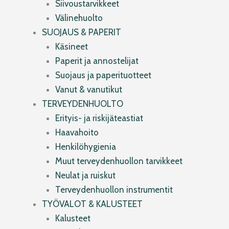
Siivoustarvikkeet
Välinehuolto
SUOJAUS & PAPERIT
Käsineet
Paperit ja annostelijat
Suojaus ja paperituotteet
Vanut & vanutikut
TERVEYDENHUOLTO
Erityis- ja riskijäteastiat
Haavahoito
Henkilöhygienia
Muut terveydenhuollon tarvikkeet
Neulat ja ruiskut
Terveydenhuollon instrumentit
TYÖVALOT & KALUSTEET
Kalusteet