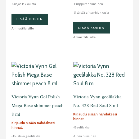
-Suojaa lakkausta
-Purppuranpunainen
-Sisältää glitterhiukkasia
LISÄÄ KORIIN
LISÄÄ KORIIN
Ammattilaisille
Ammattilaisille
Victoria Vynn Gel Polish
Victoria Vynn geelilakka
Mega Base shimmer peach
No. 328 Red Soul 8 ml
8 ml
Kirjaudu sisään nähdäksesi
hinnat.
Kirjaudu sisään nähdäksesi
hinnat.
-Geelilakka
-Joustava geelilakka
-Upea punainen