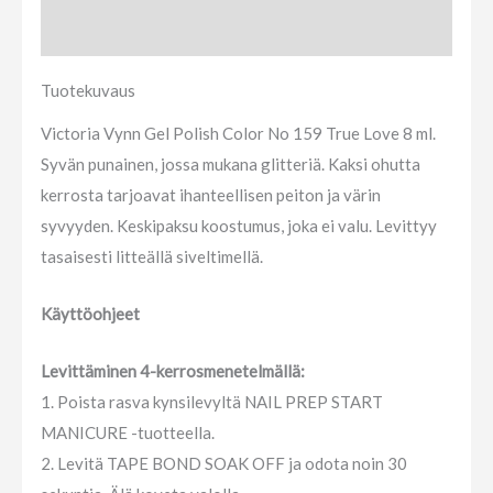
Arviot (0)
Tuotekuvaus
Victoria Vynn Gel Polish Color No 159 True Love 8 ml.
Syvän punainen, jossa mukana glitteriä. Kaksi ohutta
kerrosta tarjoavat ihanteellisen peiton ja värin
syvyyden. Keskipaksu koostumus, joka ei valu. Levittyy
tasaisesti litteällä siveltimellä.
Käyttöohjeet
Levittäminen 4-kerrosmenetelmällä:
1. Poista rasva kynsilevyltä NAIL PREP START
MANICURE -tuotteella.
2. Levitä TAPE BOND SOAK OFF ja odota noin 30