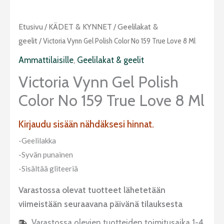
Etusivu
/
KÄDET & KYNNET
/
Geelilakat &
geelit
/ Victoria Vynn Gel Polish Color No 159 True Love 8 Ml
Ammattilaisille
,
Geelilakat & geelit
Victoria Vynn Gel Polish
Color No 159 True Love 8 Ml
Kirjaudu sisään nähdäksesi hinnat.
-Geelilakka
-Syvän punainen
-Sisältää gliteeriä
Varastossa olevat tuotteet lähetetään
viimeistään seuraavana päivänä tilauksesta
Varastossa olevien tuotteiden toimitusaika 1-4