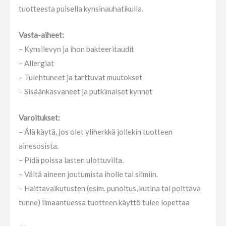
tuotteesta puisella kynsinauhatikulla.
Vasta-aiheet:
– Kynsilevyn ja ihon bakteeritaudit
– Allergiat
– Tulehtuneet ja tarttuvat muutokset
– Sisäänkasvaneet ja putkimaiset kynnet
Varoitukset:
– Älä käytä, jos olet yliherkkä jollekin tuotteen
ainesosista.
– Pidä poissa lasten ulottuvilta.
– Vältä aineen joutumista iholle tai silmiin.
– Haittavaikutusten (esim. punoitus, kutina tai polttava
tunne) ilmaantuessa tuotteen käyttö tulee lopettaa