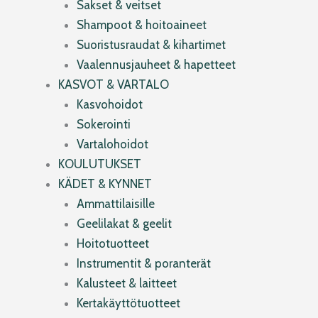
Sakset & veitset
Shampoot & hoitoaineet
Suoristusraudat & kihartimet
Vaalennusjauheet & hapetteet
KASVOT & VARTALO
Kasvohoidot
Sokerointi
Vartalohoidot
KOULUTUKSET
KÄDET & KYNNET
Ammattilaisille
Geelilakat & geelit
Hoitotuotteet
Instrumentit & poranterät
Kalusteet & laitteet
Kertakäyttötuotteet