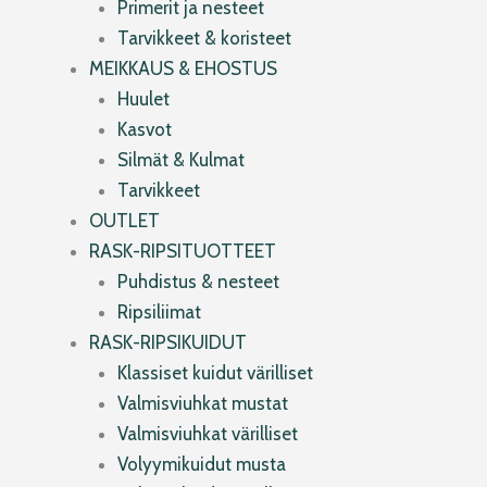
Primerit ja nesteet
Tarvikkeet & koristeet
MEIKKAUS & EHOSTUS
Huulet
Kasvot
Silmät & Kulmat
Tarvikkeet
OUTLET
RASK-RIPSITUOTTEET
Puhdistus & nesteet
Ripsiliimat
RASK-RIPSIKUIDUT
Klassiset kuidut värilliset
Valmisviuhkat mustat
Valmisviuhkat värilliset
Volyymikuidut musta