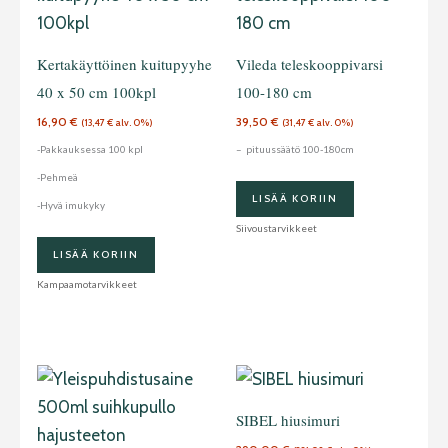
Kertakäyttöinen kuitupyyhe
Vileda teleskooppivarsi
40 x 50 cm 100kpl
100-180 cm
16,90
€
39,50
€
(
13,47
€
alv. 0%)
(
31,47
€
alv. 0%)
-Pakkauksessa 100 kpl
– pituussäätö 100-180cm
-Pehmeä
LISÄÄ KORIIN
-Hyvä imukyky
Siivoustarvikkeet
LISÄÄ KORIIN
Kampaamotarvikkeet
SIBEL hiusimuri