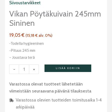
sininen
Siivoustarvikkeet
määrä
Vikan Pöytäkuivain 245mm
Sininen
19,05
€
(
15,18
€
alv. 0%)
-Todella hygieeninen
-Pituus 245 mm
– Joustava terä
-
+
LISÄÄ KORIIN
Varastossa olevat tuotteet lähetetään
viimeistään seuraavana päivänä tilauksesta
Varastossa olevien tuotteiden toimitusaika 1-4
arkipäivää