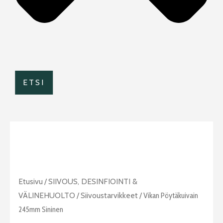
ETSI
Vikan
Etusivu
/
SIIVOUS, DESINFIOINTI &
pöytäkuivain
VÄLINEHUOLTO
/
Siivoustarvikkeet
/ Vikan Pöytäkuivain
245mm
245mm Sininen