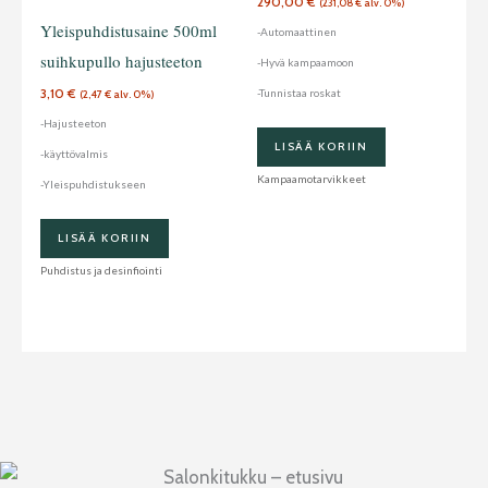
290,00
€
(
231,08
€
alv. 0%)
Yleispuhdistusaine 500ml
-Automaattinen
suihkupullo hajusteeton
-Hyvä kampaamoon
3,10
€
-Tunnistaa roskat
(
2,47
€
alv. 0%)
-Hajusteeton
LISÄÄ KORIIN
-käyttövalmis
Kampaamotarvikkeet
-Yleispuhdistukseen
LISÄÄ KORIIN
Puhdistus ja desinfiointi