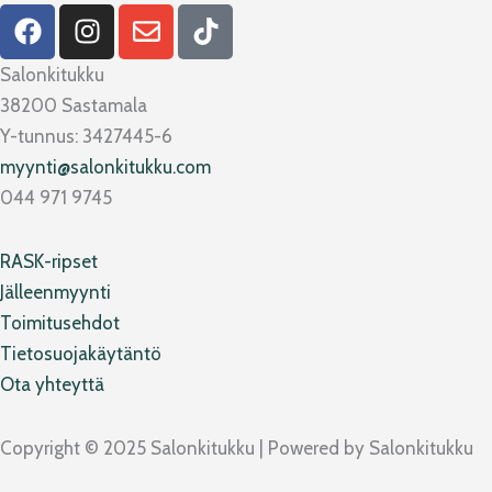
F
I
E
T
a
n
n
i
c
s
v
k
Salonkitukku
e
t
e
t
38200 Sastamala
b
a
l
o
Y-tunnus: 3427445-6
o
g
o
k
myynti@salonkitukku.com
o
r
p
044 971 9745
k
a
e
m
RASK-ripset
Jälleenmyynti
Toimitusehdot
Tietosuojakäytäntö
Ota yhteyttä
Copyright © 2025 Salonkitukku | Powered by Salonkitukku