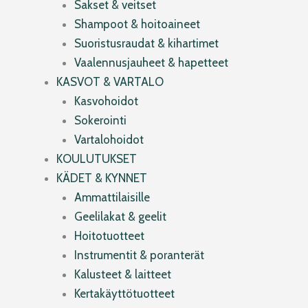
Sakset & veitset
Shampoot & hoitoaineet
Suoristusraudat & kihartimet
Vaalennusjauheet & hapetteet
KASVOT & VARTALO
Kasvohoidot
Sokerointi
Vartalohoidot
KOULUTUKSET
KÄDET & KYNNET
Ammattilaisille
Geelilakat & geelit
Hoitotuotteet
Instrumentit & poranterät
Kalusteet & laitteet
Kertakäyttötuotteet