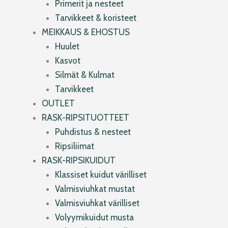
Primerit ja nesteet
Tarvikkeet & koristeet
MEIKKAUS & EHOSTUS
Huulet
Kasvot
Silmät & Kulmat
Tarvikkeet
OUTLET
RASK-RIPSITUOTTEET
Puhdistus & nesteet
Ripsiliimat
RASK-RIPSIKUIDUT
Klassiset kuidut värilliset
Valmisviuhkat mustat
Valmisviuhkat värilliset
Volyymikuidut musta