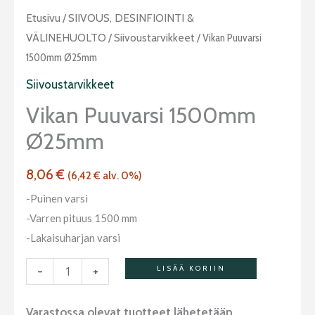
Vikan
Etusivu
/
SIIVOUS, DESINFIOINTI &
puuvarsi
VÄLINEHUOLTO
/
Siivoustarvikkeet
/ Vikan Puuvarsi
1500mm
1500mm Ø25mm
Ø25mm
Siivoustarvikkeet
määrä
Vikan Puuvarsi 1500mm
Ø25mm
8,06
€
(
6,42
€
alv. 0%)
-Puinen varsi
-Varren pituus 1500 mm
-Lakaisuharjan varsi
-
+
LISÄÄ KORIIN
Varastossa olevat tuotteet lähetetään