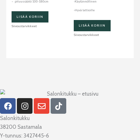
– pituussäätö 100-180cm
-Käytännöllinen
-Hyvä lattioille
LISÄÄ KORIIN
LISÄÄ KORIIN
Siivoustarvikkeet
Siivoustarvikkeet
F
I
E
T
a
n
n
i
c
s
v
k
Salonkitukku
e
t
e
t
38200 Sastamala
b
a
l
o
Y-tunnus: 3427445-6