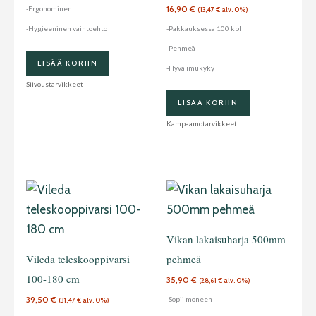
16,90
€
-Ergonominen
(
13,47
€
alv. 0%)
-Hygieeninen vaihtoehto
-Pakkauksessa 100 kpl
-Pehmeä
LISÄÄ KORIIN
-Hyvä imukyky
Siivoustarvikkeet
LISÄÄ KORIIN
Kampaamotarvikkeet
Vikan lakaisuharja 500mm
Vileda teleskooppivarsi
pehmeä
100-180 cm
35,90
€
(
28,61
€
alv. 0%)
39,50
€
-Sopii moneen
(
31,47
€
alv. 0%)