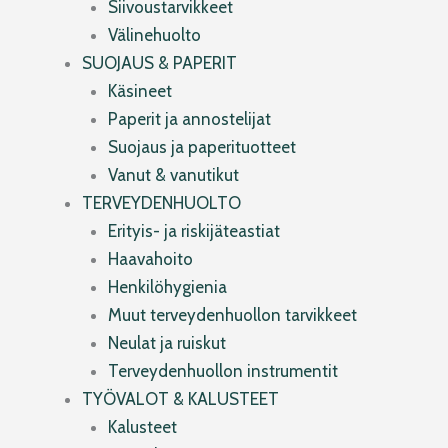
Siivoustarvikkeet
Välinehuolto
SUOJAUS & PAPERIT
Käsineet
Paperit ja annostelijat
Suojaus ja paperituotteet
Vanut & vanutikut
TERVEYDENHUOLTO
Erityis- ja riskijäteastiat
Haavahoito
Henkilöhygienia
Muut terveydenhuollon tarvikkeet
Neulat ja ruiskut
Terveydenhuollon instrumentit
TYÖVALOT & KALUSTEET
Kalusteet