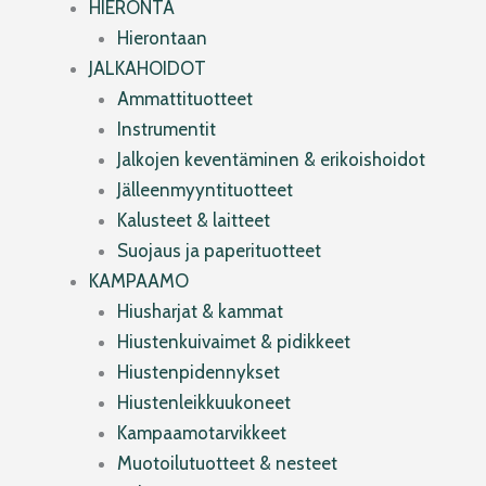
HIERONTA
Hierontaan
JALKAHOIDOT
Ammattituotteet
Instrumentit
Jalkojen keventäminen & erikoishoidot
Jälleenmyyntituotteet
Kalusteet & laitteet
Suojaus ja paperituotteet
KAMPAAMO
Hiusharjat & kammat
Hiustenkuivaimet & pidikkeet
Hiustenpidennykset
Hiustenleikkuukoneet
Kampaamotarvikkeet
Muotoilutuotteet & nesteet