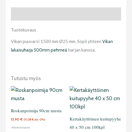
Tuotekuvaus
Tuotekuvaus
Vikan puuvarsi 1500 mm Ø25 mm. Sopii yhteen
Vikan
harjan kanssa.
lakaisuharja 500mm pehmeä
Tutustu myös
Roskanpoimija 90cm musta
Kertakäyttöinen kuitupyyhe
13,90
€
(
11,08
€
alv. 0%)
40 x 50 cm 100kpl
-Alumiinivarsi