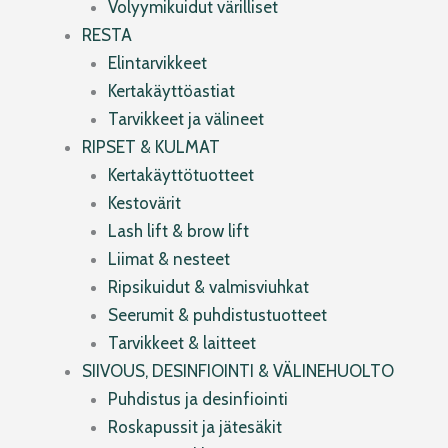
Volyymikuidut värilliset
RESTA
Elintarvikkeet
Kertakäyttöastiat
Tarvikkeet ja välineet
RIPSET & KULMAT
Kertakäyttötuotteet
Kestovärit
Lash lift & brow lift
Liimat & nesteet
Ripsikuidut & valmisviuhkat
Seerumit & puhdistustuotteet
Tarvikkeet & laitteet
SIIVOUS, DESINFIOINTI & VÄLINEHUOLTO
Puhdistus ja desinfiointi
Roskapussit ja jätesäkit