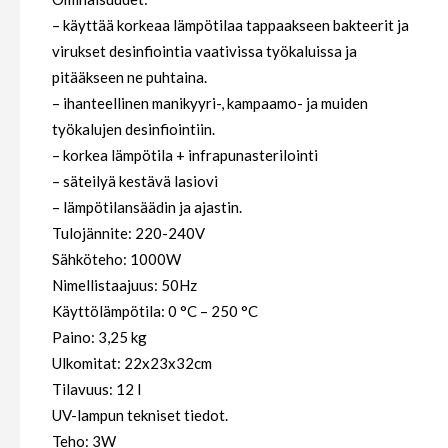
– käyttää korkeaa lämpötilaa tappaakseen bakteerit ja
virukset desinfiointia vaativissa työkaluissa ja
pitääkseen ne puhtaina.
– ihanteellinen manikyyri-, kampaamo- ja muiden
työkalujen desinfiointiin.
– korkea lämpötila + infrapunasterilointi
– säteilyä kestävä lasiovi
– lämpötilansäädin ja ajastin.
Tulojännite: 220-240V
Sähköteho: 1000W
Nimellistaajuus: 50Hz
Käyttölämpötila: 0 °C – 250 °C
Paino: 3,25 kg
Ulkomitat: 22x23x32cm
Tilavuus: 12 l
UV-lampun tekniset tiedot.
Teho: 3W