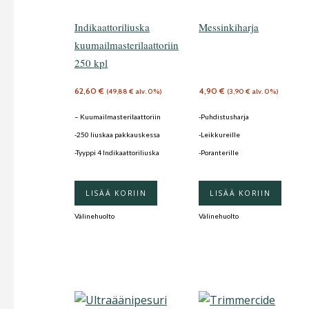
Indikaattoriliuska
Messinkiharja
kuumailmasterilaattoriin
250 kpl
62,60
€
4,90
€
(
49,88
€
alv. 0%)
(
3,90
€
alv. 0%)
– Kuumailmasterilaattoriin
-Puhdistusharja
-250 liuskaa pakkauskessa
-Leikkureille
-Tyyppi 4 Indikaattoriliuska
-Poranterille
LISÄÄ KORIIN
LISÄÄ KORIIN
Välinehuolto
Välinehuolto