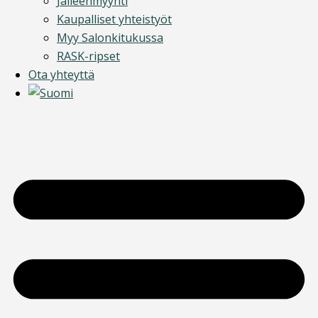
Jälleenmyynti
Kaupalliset yhteistyöt
Myy Salonkitukussa
RASK-ripset
Ota yhteyttä