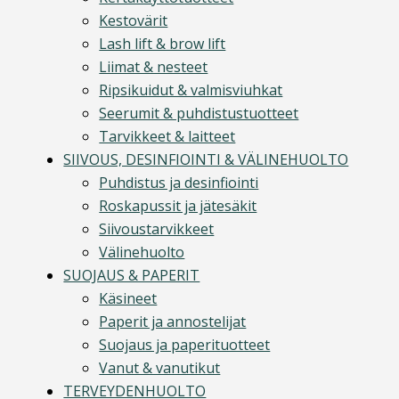
Kestovärit
Lash lift & brow lift
Liimat & nesteet
Ripsikuidut & valmisviuhkat
Seerumit & puhdistustuotteet
Tarvikkeet & laitteet
SIIVOUS, DESINFIOINTI & VÄLINEHUOLTO
Puhdistus ja desinfiointi
Roskapussit ja jätesäkit
Siivoustarvikkeet
Välinehuolto
SUOJAUS & PAPERIT
Käsineet
Paperit ja annostelijat
Suojaus ja paperituotteet
Vanut & vanutikut
TERVEYDENHUOLTO