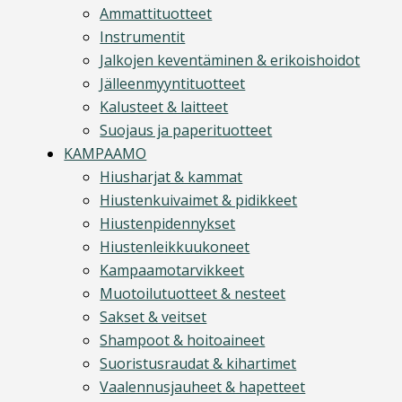
Ammattituotteet
Instrumentit
Jalkojen keventäminen & erikoishoidot
Jälleenmyyntituotteet
Kalusteet & laitteet
Suojaus ja paperituotteet
KAMPAAMO
Hiusharjat & kammat
Hiustenkuivaimet & pidikkeet
Hiustenpidennykset
Hiustenleikkuukoneet
Kampaamotarvikkeet
Muotoilutuotteet & nesteet
Sakset & veitset
Shampoot & hoitoaineet
Suoristusraudat & kihartimet
Vaalennusjauheet & hapetteet