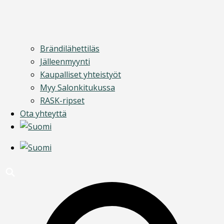
Brändilähettiläs
Jälleenmyynti
Kaupalliset yhteistyöt
Myy Salonkitukussa
RASK-ripset
Ota yhteyttä