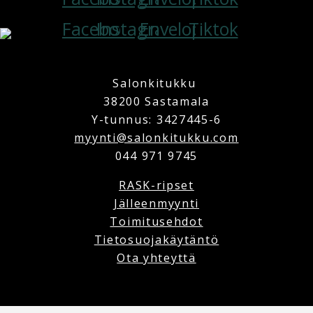
Facebook
Instagram
Envelope
Tiktok
Copyright © 2025 Salonkitukku | Powered by Salonkitukku
Salonkitukku
38200 Sastamala
Y-tunnus: 3427445-6
myynti@salonkitukku.com
044 971 9745
RASK-ripset
Jälleenmyynti
Toimitusehdot
Tietosuojakäytäntö
Ota yhteyttä
Copyright © 2025 Salonkitukku | Powered by Salonkitukku