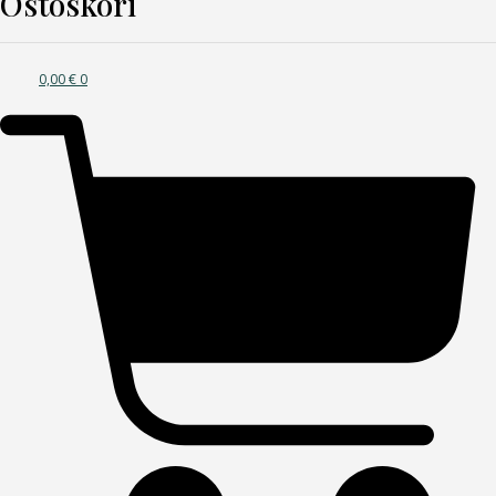
Ostoskori
0,00
€
0