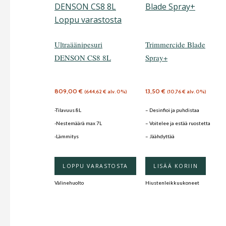
Loppu varastosta
Ultraäänipesuri
Trimmercide Blade
DENSON CS8 8L
Spray+
809,00
€
13,50
€
(
644,62
€
alv. 0%)
(
10,76
€
alv. 0%)
-Tilavuus 8L
– Desinfioi ja puhdistaa
-Nestemäärä max 7L
– Voitelee ja estää ruostetta
-Lämmitys
– Jäähdyttää
LOPPU VARASTOSTA
LISÄÄ KORIIN
Välinehuolto
Hiustenleikkuukoneet