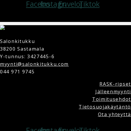
Facebook
Instagram
Envelope
Tiktok
Copyright © 2025 Salonkitukku | Powered by Salonkitukku
Salonkitukku
38200 Sastamala
Y-tunnus: 3427445-6
myynti@salonkitukku.com
044 971 9745
RASK-ripset
Jälleenmyynti
Toimitusehdot
Tietosuojakäytäntö
Ota yhteyttä
Facebook
Instagram
Envelope
Tiktok