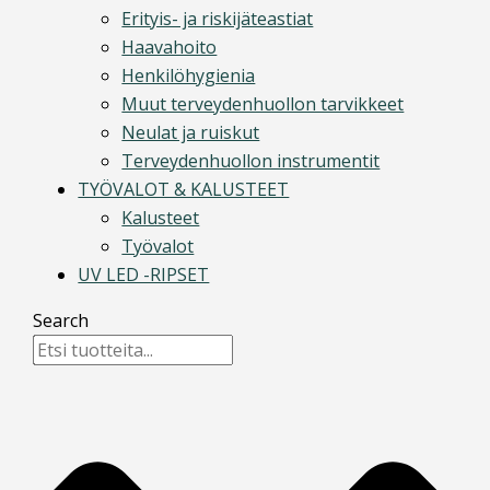
Erityis- ja riskijäteastiat
Haavahoito
Henkilöhygienia
Muut terveydenhuollon tarvikkeet
Neulat ja ruiskut
Terveydenhuollon instrumentit
TYÖVALOT & KALUSTEET
Kalusteet
Työvalot
UV LED -RIPSET
Search