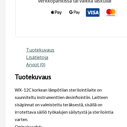
verkkopankissa tai vaikka laskulla!
Tuotekuvaus
Lisätietoja
Arviot (0)
Tuotekuvaus
WX-12C korkean lämpötilan sterilointilaite on
suunniteltu instrumenttien desinfiointiin. Laitteen
sisäpinnat on valmistettu teräksestä, sisällä on
irrotettava säiliö työkalujen säilytystä ja sterilointia
varten.
Ominaisuudet: