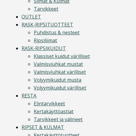
Silmät & Kulmat
Tarvikkeet
OUTLET
RASK-RIPSITUOTTEET
Puhdistus & nesteet
Ripsiliimat
RASK-RIPSIKUIDUT
Klassiset kuidut värilliset
Valmisviuhkat mustat
Valmisviuhkat värilliset
Volyymikuidut musta
Volyymikuidut värilliset
RESTA
Elintarvikkeet
Kertakäyttöastiat
Tarvikkeet ja välineet
RIPSET & KULMAT
Kertakäyttötuotteet