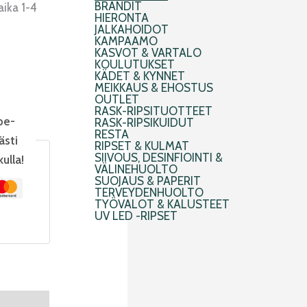
BRÄNDIT
aika 1-4
HIERONTA
JALKAHOIDOT
KAMPAAMO
KASVOT & VARTALO
KOULUTUKSET
KÄDET & KYNNET
MEIKKAUS & EHOSTUS
OUTLET
RASK-RIPSITUOTTEET
pe-
RASK-RIPSIKUIDUT
RESTA
ästi
RIPSET & KULMAT
SIIVOUS, DESINFIOINTI &
kulla!
VÄLINEHUOLTO
SUOJAUS & PAPERIT
TERVEYDENHUOLTO
TYÖVALOT & KALUSTEET
UV LED -RIPSET