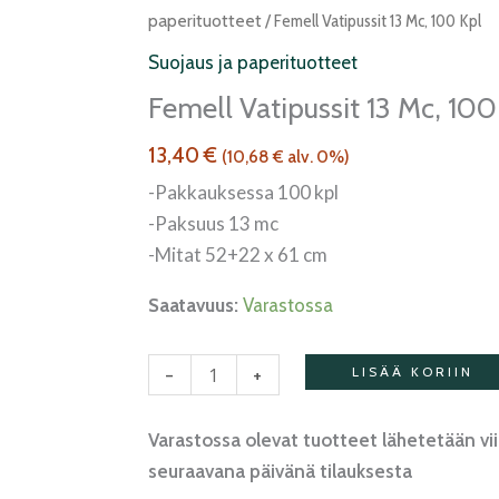
vatipussit
paperituotteet
/ Femell Vatipussit 13 Mc, 100 Kpl
13
Suojaus ja paperituotteet
mc,
Femell Vatipussit 13 Mc, 100
100
kpl
13,40
€
(
10,68
€
alv. 0%)
määrä
-Pakkauksessa 100 kpl
-Paksuus 13 mc
-Mitat 52+22 x 61 cm
Saatavuus:
Varastossa
-
+
LISÄÄ KORIIN
Varastossa olevat tuotteet lähetetään vi
seuraavana päivänä tilauksesta