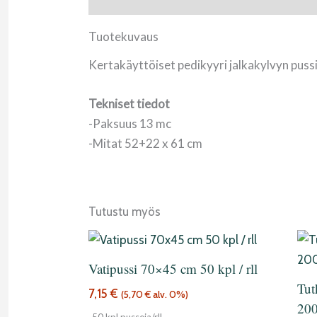
Tuotekuvaus
Kertakäyttöiset pedikyyri jalkakylvyn pussi
Tekniset tiedot
-Paksuus 13 mc
-Mitat 52+22 x 61 cm
Tutustu myös
Vatipussi 70×45 cm 50 kpl / rll
Tut
7,15
€
(
5,70
€
alv. 0%)
200