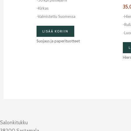
-50 kpl pusseja/rll
35
-Kirkas
-Valmistettu Suomessa
-Hie
-Rul
LISÄÄ KORIIN
-Luo
Suojaus ja paperituotteet
L
Hier
Salonkitukku
38200 Sastamala