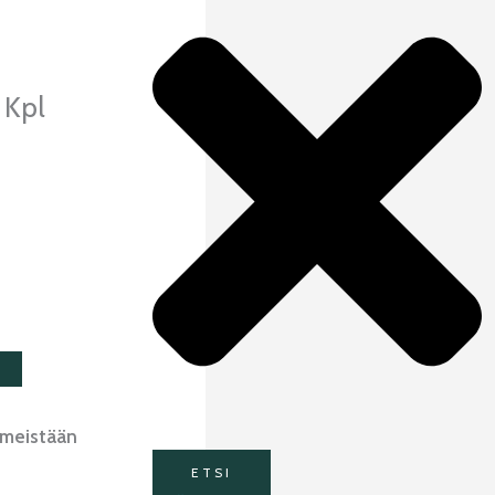
 Kpl
imeistään
ETSI