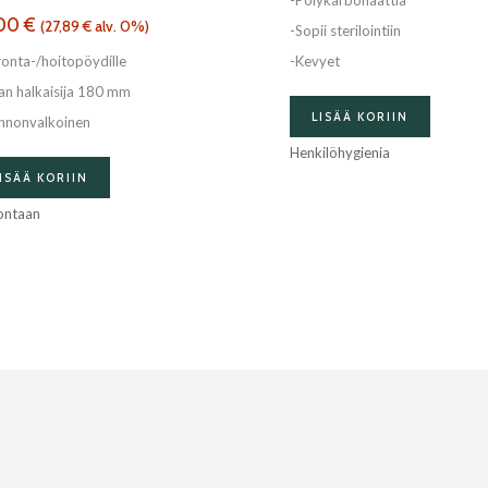
-Polykarbonaattia
,00
€
(
27,89
€
alv. 0%)
-Sopii sterilointiin
ronta-/hoitopöydille
-Kevyet
lan halkaisija 180 mm
LISÄÄ KORIIN
nnonvalkoinen
Henkilöhygienia
ISÄÄ KORIIN
ontaan