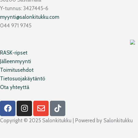
Y-tunnus: 3427445-6
myynti@salonkitukku.com
044 971 9745
RASK-ripset
Jälleenmyynti
Toimitusehdot
Tietosuojakäytäntö
Ota yhteyttä
F
I
E
T
a
n
n
i
c
s
v
k
Copyright © 2025 Salonkitukku | Powered by Salonkitukku
e
t
e
t
b
a
l
o