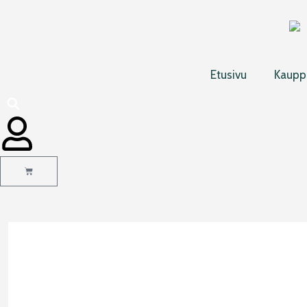
Siirry
sisältöön
Etusivu
Kaupp
Cart