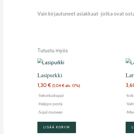
Vain kirjautuneet asiakkaat -jotka ovat ost
Tutustu myös
Lasipurkki
Lat
1,30
€
3,
(
1,04
€
alv. 0%)
-Sekoituskuppi
-kok
-Helppo pestä
-Vah
-Sopii moneen
-Mie
LISÄÄ KORIIN
L