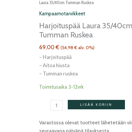
Laura
Laura 35/40cm Tumman Ruskea
35/40cm
Kampaamotarvikkeet
Tumman
Harjoituspää Laura 35/40c
ruskea
Tumman Ruskea
määrä
69,00
€
(
54,98
€
alv. 0%)
– Harjoituspää
– Aitoa hiusta
– Tumman ruskea
Toimitusaika 3-12vrk
LISÄÄ KORIIN
Varastossa olevat tuotteet lähetetään vi
seuraavana päivänä tilauksesta