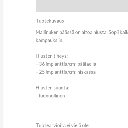
Tuotekuvaus
Arviot (0)
Tuotekuvaus
Mallinuken päässä on aitoa hiusta. Sopii kai
kampauksiin.
Hiusten tiheys:
– 36 implanttia/cm² päälaella
– 25 implanttia/cm² niskassa
Hiusten suunta:
– luonnollinen
Tuotearvioita ei vielä ole.