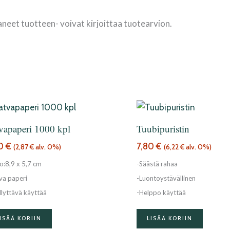
aneet tuotteen- voivat kirjoittaa tuotearvion.
vapaperi 1000 kpl
Tuubipuristin
60
€
7,80
€
(
2,87
€
alv. 0%)
(
6,22
€
alv. 0%)
o:8,9 x 5,7 cm
-Säästä rahaa
va paperi
-Luontoystävällinen
llyttävä käyttää
-Helppo käyttää
ISÄÄ KORIIN
LISÄÄ KORIIN