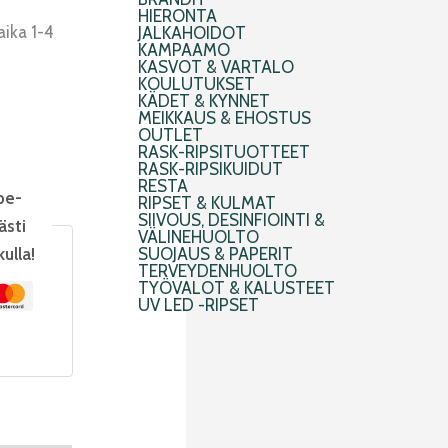
HIERONTA
aika 1-4
JALKAHOIDOT
KAMPAAMO
KASVOT & VARTALO
KOULUTUKSET
KÄDET & KYNNET
MEIKKAUS & EHOSTUS
OUTLET
RASK-RIPSITUOTTEET
RASK-RIPSIKUIDUT
RESTA
pe-
RIPSET & KULMAT
SIIVOUS, DESINFIOINTI &
ästi
VÄLINEHUOLTO
kulla!
SUOJAUS & PAPERIT
TERVEYDENHUOLTO
TYÖVALOT & KALUSTEET
UV LED -RIPSET