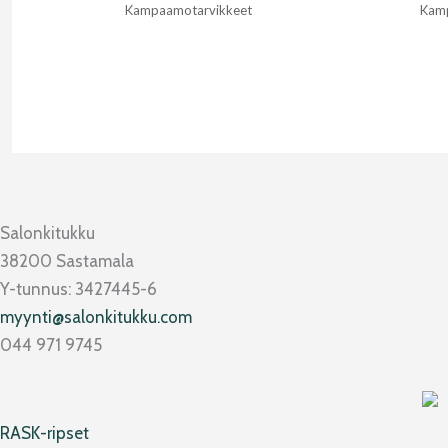
Kampaamotarvikkeet
Kam
Salonkitukku
38200 Sastamala
Y-tunnus: 3427445-6
myynti@salonkitukku.com
044 971 9745
RASK-ripset