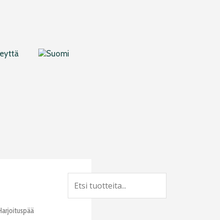
eyttä
Search
Harjoituspää