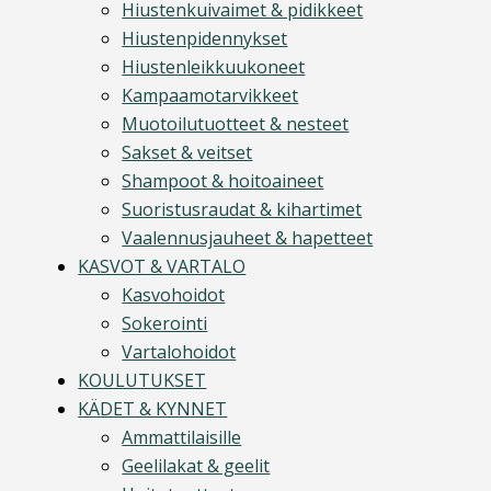
Hiustenkuivaimet & pidikkeet
Hiustenpidennykset
Hiustenleikkuukoneet
Kampaamotarvikkeet
Muotoilutuotteet & nesteet
Sakset & veitset
Shampoot & hoitoaineet
Suoristusraudat & kihartimet
Vaalennusjauheet & hapetteet
KASVOT & VARTALO
Kasvohoidot
Sokerointi
Vartalohoidot
KOULUTUKSET
KÄDET & KYNNET
Ammattilaisille
Geelilakat & geelit