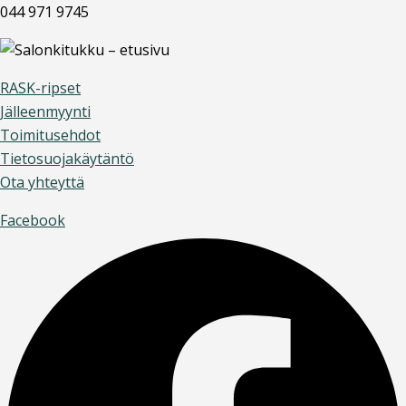
044 971 9745
RASK-ripset
Jälleenmyynti
Toimitusehdot
Tietosuojakäytäntö
Ota yhteyttä
Facebook