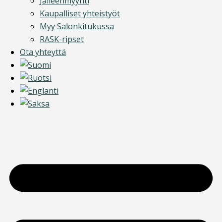
Jälleenmyynti
Kaupalliset yhteistyöt
Myy Salonkitukussa
RASK-ripset
Ota yhteyttä