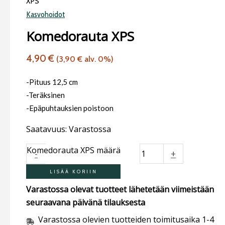
XPS
Kasvohoidot
Komedorauta XPS
4,90
€
(
3,90
€
alv. 0%)
-Pituus 12,5 cm
-Teräksinen
-Epäpuhtauksien poistoon
Saatavuus:
Varastossa
Komedorauta XPS määrä
-
+
LISÄÄ KORIIN
Varastossa olevat tuotteet lähetetään viimeistään
seuraavana päivänä tilauksesta
Varastossa olevien tuotteiden toimitusaika 1-4