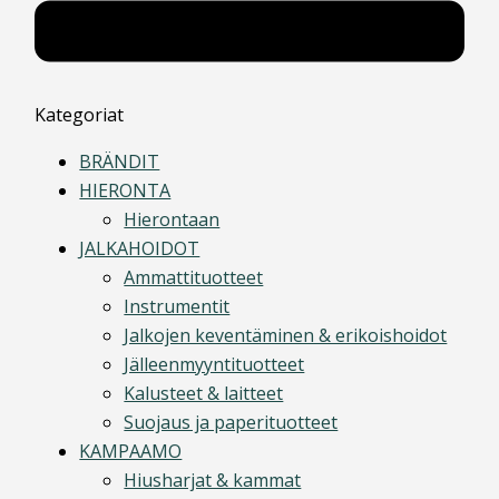
Kategoriat
BRÄNDIT
HIERONTA
Hierontaan
JALKAHOIDOT
Ammattituotteet
Instrumentit
Jalkojen keventäminen & erikoishoidot
Jälleenmyyntituotteet
Kalusteet & laitteet
Suojaus ja paperituotteet
KAMPAAMO
Hiusharjat & kammat