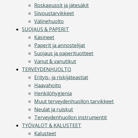
Roskapussit ja jätesäkit
Siivoustarvikkeet
Välinehuolto
SUOJAUS & PAPERIT
Käsineet
Paperit ja annostelijat
Suojaus ja paperituotteet
Vanut & vanutikut
TERVEYDENHUOLTO
Erityis- ja riskijäteastiat
Haavahoito
Henkilöhygienia
Muut terveydenhuollon tarvikkeet
Neulat ja ruiskut
Terveydenhuollon instrumentit
TYÖVALOT & KALUSTEET
Kalusteet