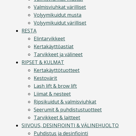
Valmisviuhkat värilliset
Volyymikuidut musta
Volyymikuidut värilliset
RESTA
Elintarvikkeet
Kertakäyttöastiat
Tarvikkeet ja välineet
RIPSET & KULMAT
Kertakäyttötuotteet
Kestovärit
Lash lift & brow lift
Liimat & nesteet
Ripsikuidut & valmisviuhkat
Seerumit & puhdistustuotteet
Tarvikkeet & laitteet
SIIVOUS, DESINFIOINTI & VÄLINEHUOLTO
Puhdistus ja desinfiointi