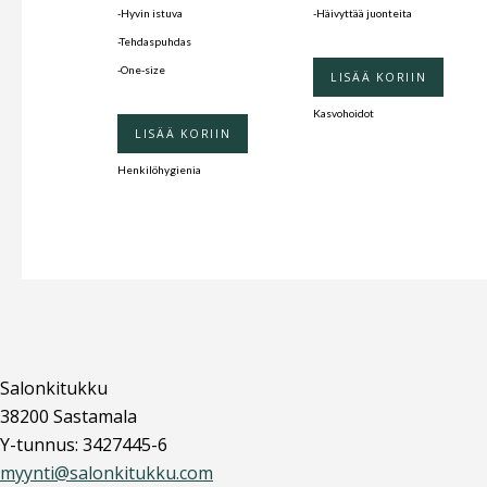
-Hyvin istuva
-Häivyttää juonteita
-Tehdaspuhdas
-One-size
LISÄÄ KORIIN
Kasvohoidot
LISÄÄ KORIIN
Henkilöhygienia
Salonkitukku
38200 Sastamala
Y-tunnus: 3427445-6
myynti@salonkitukku.com