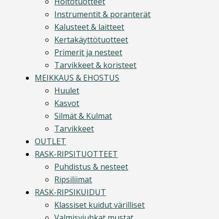
Hoitotuotteet
Instrumentit & poranterät
Kalusteet & laitteet
Kertakäyttötuotteet
Primerit ja nesteet
Tarvikkeet & koristeet
MEIKKAUS & EHOSTUS
Huulet
Kasvot
Silmät & Kulmat
Tarvikkeet
OUTLET
RASK-RIPSITUOTTEET
Puhdistus & nesteet
Ripsiliimat
RASK-RIPSIKUIDUT
Klassiset kuidut värilliset
Valmisviuhkat mustat