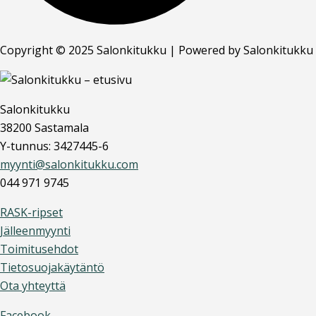
Copyright © 2025 Salonkitukku | Powered by Salonkitukku
Salonkitukku
38200 Sastamala
Y-tunnus: 3427445-6
myynti@salonkitukku.com
044 971 9745
RASK-ripset
Jälleenmyynti
Toimitusehdot
Tietosuojakäytäntö
Ota yhteyttä
Facebook