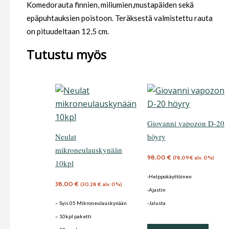
Komedorauta finnien, miliumien,mustapäiden sekä
epäpuhtauksien poistoon. Teräksestä valmistettu rauta
on pituudeltaan 12,5 cm.
Tutustu myös
Giovanni vapozon D-20
Neulat
höyry
mikroneulauskynään
98,00
€
(
78,09
€
alv. 0%)
10kpl
-Helppokäyttöinen
38,00
€
(
30,28
€
alv. 0%)
-Ajastin
– Syis 05 Mikroneulauskynään
-Jalusta
– 10kpl paketti