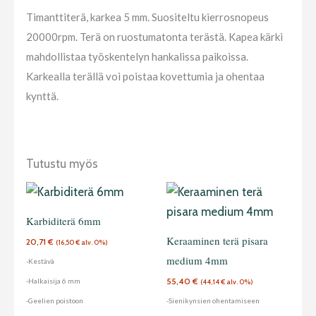
Timanttiterä, karkea 5 mm. Suositeltu kierrosnopeus
20000rpm. Terä on ruostumatonta terästä. Kapea kärki
mahdollistaa työskentelyn hankalissa paikoissa.
Karkealla terällä voi poistaa kovettumia ja ohentaa
kynttä.
Tutustu myös
Karbiditerä 6mm
Keraaminen terä pisara
20,71
€
(
16,50
€
alv. 0%)
medium 4mm
-Kestävä
55,40
€
-Halkaisija 6 mm
(
44,14
€
alv. 0%)
-Geelien poistoon
-Sienikynsien ohentamiseen