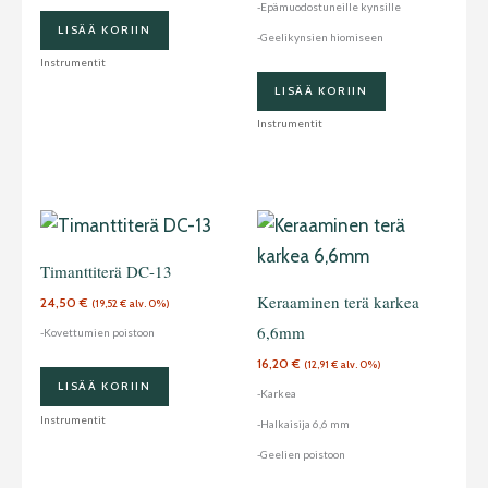
-Epämuodostuneille kynsille
LISÄÄ KORIIN
-Geelikynsien hiomiseen
Instrumentit
LISÄÄ KORIIN
Instrumentit
Timanttiterä DC-13
Keraaminen terä karkea
24,50
€
(
19,52
€
alv. 0%)
6,6mm
-Kovettumien poistoon
16,20
€
(
12,91
€
alv. 0%)
LISÄÄ KORIIN
-Karkea
Instrumentit
-Halkaisija 6,6 mm
-Geelien poistoon