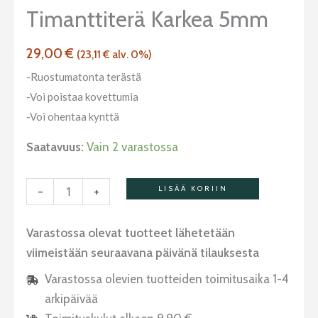
määrä
Timanttiterä Karkea 5mm
29,00
€
(
23,11
€
alv. 0%)
-Ruostumatonta terästä
-Voi poistaa kovettumia
-Voi ohentaa kynttä
Saatavuus:
Vain 2 varastossa
-
+
LISÄÄ KORIIN
Varastossa olevat tuotteet lähetetään
viimeistään seuraavana päivänä tilauksesta
Varastossa olevien tuotteiden toimitusaika 1-4
arkipäivää