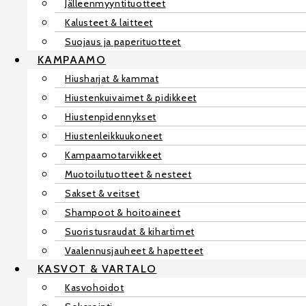
Jälleenmyyntituotteet
Kalusteet & laitteet
Suojaus ja paperituotteet
KAMPAAMO
Hiusharjat & kammat
Hiustenkuivaimet & pidikkeet
Hiustenpidennykset
Hiustenleikkuukoneet
Kampaamotarvikkeet
Muotoilutuotteet & nesteet
Sakset & veitset
Shampoot & hoitoaineet
Suoristusraudat & kihartimet
Vaalennusjauheet & hapetteet
KASVOT & VARTALO
Kasvohoidot