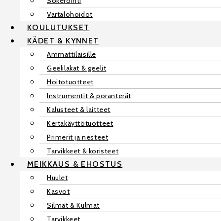
Sokerointi
Vartalohoidot
KOULUTUKSET
KÄDET & KYNNET
Ammattilaisille
Geelilakat & geelit
Hoitotuotteet
Instrumentit & poranterät
Kalusteet & laitteet
Kertakäyttötuotteet
Primerit ja nesteet
Tarvikkeet & koristeet
MEIKKAUS & EHOSTUS
Huulet
Kasvot
Silmät & Kulmat
Tarvikkeet