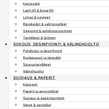
Kestovärit
Lash lift & brow lift
Liimat & nesteet
Ripsikuidut & valmisviuhkat
Seerumit & puhdistustuotteet
Tarvikkeet & laitteet
SIIVOUS, DESINFIOINTI & VÄLINEHUOLTO
Puhdistus ja desinfiointi
Roskapussit ja jätesäkit
Siivoustarvikkeet
Välinehuolto
SUOJAUS & PAPERIT
Käsineet
Paperit ja annostelijat
Suojaus ja paperituotteet
Vanut & vanutikut