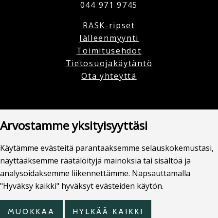
044 971 9745
RASK-ripset
Jälleenmyynti
Toimitusehdot
Tietosuojakäytäntö
Ota yhteyttä
Copyright © 2025 Salonkitukku | Powered by Salonkitukku
Arvostamme yksityisyyttäsi
Käytämme evästeitä parantaaksemme selauskokemustasi,
näyttääksemme räätälöityjä mainoksia tai sisältöä ja
analysoidaksemme liikennettämme. Napsauttamalla
"Hyväksy kaikki" hyväksyt evästeiden käytön.
MUOKKAA
HYLKÄÄ KAIKKI