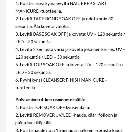
1. Poista rasva kynsilevyltä NAIL PREP START
MANICURE -tuotteella.
2. Levitä TAPE BOND SOAK OFF ja odota noin 30
sekuntia. Älä koveta valolla.
3. Levitä BASE SOAK OFF ja koveta: UV – 120 sekuntia /
LED – 30 sekuntia.
4. Levitä 2 kerrosta väriä ja koveta jokainen kerros: UV –
120 sekuntia / LED – 30 sekuntia.
5. Levitä TOP SOAK OFF ja koveta: UV – 120 sekuntia /
LED – 30 sekuntia.
6. Pyyhi kynsi CLEANSER FINISH MANICURE -
tuotteella.
Poistaminen 4-kerrosmenetelmällä:
1. Poista TOP SOAK OFF kynsiviilalla.
2. Levitä REMOVER UV/LED -haude, kääri folioon ja
paina kynsiklipsillä.
3. Poista haude noin 15 minuutin jälkeen ja poista loput