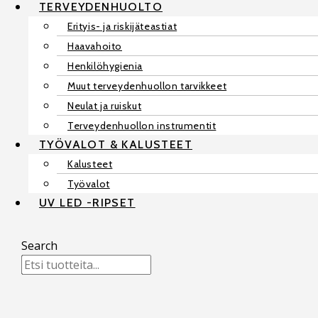
TERVEYDENHUOLTO
Erityis- ja riskijäteastiat
Haavahoito
Henkilöhygienia
Muut terveydenhuollon tarvikkeet
Neulat ja ruiskut
Terveydenhuollon instrumentit
TYÖVALOT & KALUSTEET
Kalusteet
Työvalot
UV LED -RIPSET
Search