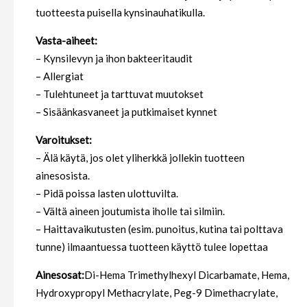
tuotteesta puisella kynsinauhatikulla.
Vasta-aiheet:
– Kynsilevyn ja ihon bakteeritaudit
– Allergiat
– Tulehtuneet ja tarttuvat muutokset
– Sisäänkasvaneet ja putkimaiset kynnet
Varoitukset:
– Älä käytä, jos olet yliherkkä jollekin tuotteen
ainesosista.
– Pidä poissa lasten ulottuvilta.
– Vältä aineen joutumista iholle tai silmiin.
– Haittavaikutusten (esim. punoitus, kutina tai polttava
tunne) ilmaantuessa tuotteen käyttö tulee lopettaa
Ainesosat:
Di-Hema Trimethylhexyl Dicarbamate, Hema,
Hydroxypropyl Methacrylate, Peg-9 Dimethacrylate,