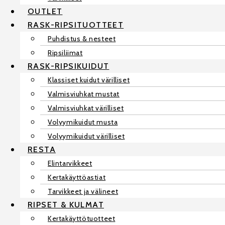
OUTLET
RASK-RIPSITUOTTEET
Puhdistus & nesteet
Ripsiliimat
RASK-RIPSIKUIDUT
Klassiset kuidut värilliset
Valmisviuhkat mustat
Valmisviuhkat värilliset
Volyymikuidut musta
Volyymikuidut värilliset
RESTA
Elintarvikkeet
Kertakäyttöastiat
Tarvikkeet ja välineet
RIPSET & KULMAT
Kertakäyttötuotteet