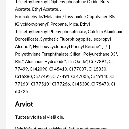
Trimethylbenzoyl Diphenylphosphine Oxide, Butyl
Acetate, Ethyl Acetate, ,
Formaldehyde/Melamine/Tosylamide Copolymer, Bis
(Glycidoxyphenyl) Propane, Mica, Ethyl
Trimethylbenzoyl Phenylphosphinate, Calcium Aluminum
Borosilicate, Synthetic Fluorphlogopite, Isopropyl
Alcohol*, Hydroxycyclohexyl Phenyl Ketone* [+/-]
Polyethylene Terephthalate, Silica*, Polyurethane 33*,
Bht*, Aluminum Hydroxide*, Tin Oxide*, Ci 77891, Ci
77499, Ci 42090, Ci 45410, Ci 77007, Ci 15850,
Ci15880, Ci77492, Ci77491, Ci 47005, Ci 19140, Ci
77163*, Ci 77510*, Ci 77266, Ci 45380, Ci 75470, Ci
60725
Arviot
Tuotearvioita ei vielä ole.
Vain kirjautuneet asiakkaat -jotka ovat ostaneet