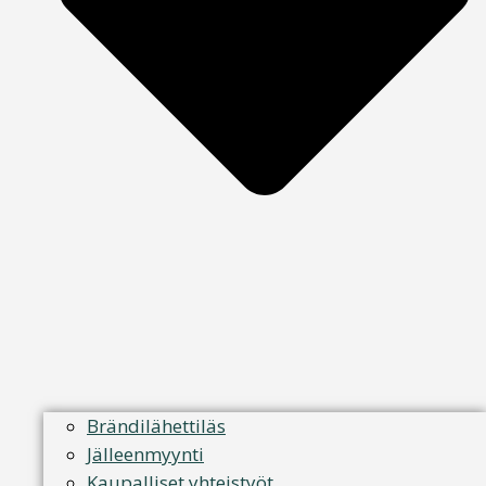
Brändilähettiläs
Jälleenmyynti
Kaupalliset yhteistyöt