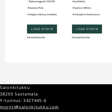
– Rakennegeeli UV/LED
-Geelilakka
-Powdery Pink
-Flawless White
-Helppo viilata ja muokata
-Keskipaksu koostumus
LISÄÄ KORIIN
LISÄÄ KORIIN
Ammattilaisille
Ammattilaisille
Salonkitukku
38200 Sastamala
Y-tunnus: 3427445-6
myynti@salonkitukku.com