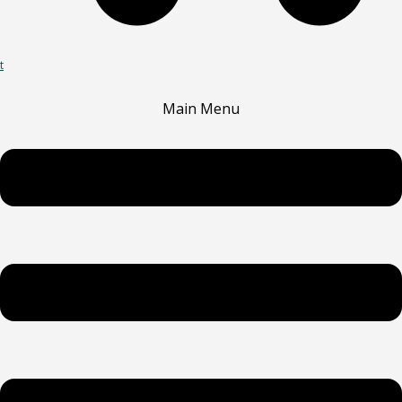
t
Main Menu