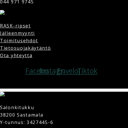
044 971 9745
RASK-ripset
Jälleenmyynti
Toimitusehdot
Tietosuojakäytäntö
Ota yhteyttä
Facebook
Instagram
Envelope
Tiktok
Copyright © 2025 Salonkitukku | Powered by Salonkitukku
Salonkitukku
38200 Sastamala
Y-tunnus: 3427445-6