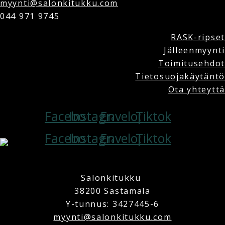
myynti@salonkitukku.com
044 971 9745
RASK-ripset
Jälleenmyynti
Toimitusehdot
Tietosuojakäytäntö
Ota yhteyttä
Facebook
Instagram
Envelope
Tiktok
Facebook
Instagram
Envelope
Tiktok
Copyright © 2025 Salonkitukku | Powered by Salonkitukku
Salonkitukku
38200 Sastamala
Y-tunnus: 3427445-6
myynti@salonkitukku.com