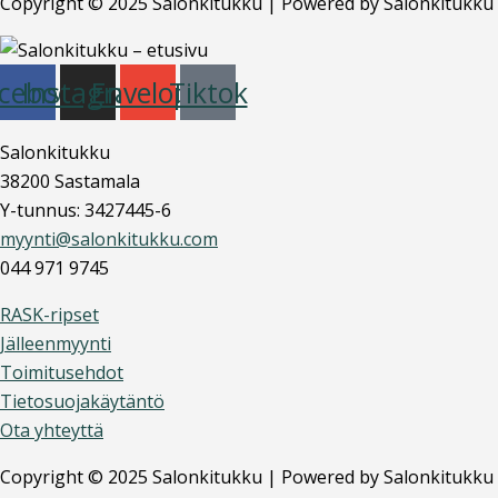
Copyright © 2025 Salonkitukku | Powered by Salonkitukku
cebook
Instagram
Envelope
Tiktok
Salonkitukku
38200 Sastamala
Y-tunnus: 3427445-6
myynti@salonkitukku.com
044 971 9745
RASK-ripset
Jälleenmyynti
Toimitusehdot
Tietosuojakäytäntö
Ota yhteyttä
Copyright © 2025 Salonkitukku | Powered by Salonkitukku