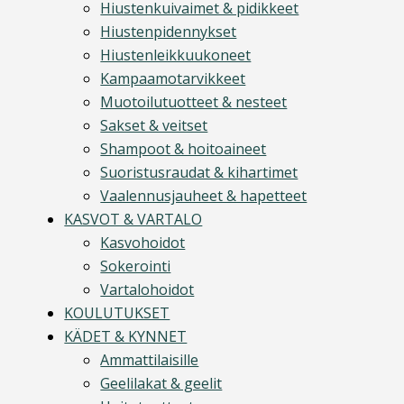
Hiustenkuivaimet & pidikkeet
Hiustenpidennykset
Hiustenleikkuukoneet
Kampaamotarvikkeet
Muotoilutuotteet & nesteet
Sakset & veitset
Shampoot & hoitoaineet
Suoristusraudat & kihartimet
Vaalennusjauheet & hapetteet
KASVOT & VARTALO
Kasvohoidot
Sokerointi
Vartalohoidot
KOULUTUKSET
KÄDET & KYNNET
Ammattilaisille
Geelilakat & geelit