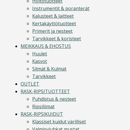
Hoitotuotteet
Instrumentit & poranterät
Kalusteet & laitteet
Kertakäyttötuotteet
Primerit ja nesteet
Tarvikkeet & koristeet
MEIKKAUS & EHOSTUS
Huulet
Kasvot
Silmät & Kulmat
Tarvikkeet
OUTLET
RASK-RIPSITUOTTEET
Puhdistus & nesteet
Ripsiliimat
RASK-RIPSIKUIDUT
Klassiset kuidut värilliset
Valmisviuhkat mustat