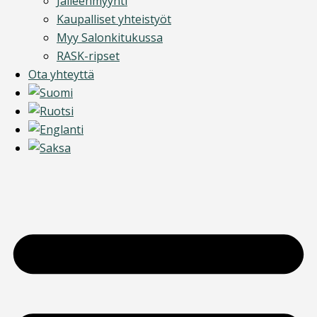
Jälleenmyynti
Kaupalliset yhteistyöt
Myy Salonkitukussa
RASK-ripset
Ota yhteyttä