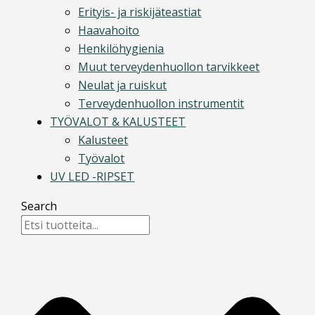
Erityis- ja riskijäteastiat
Haavahoito
Henkilöhygienia
Muut terveydenhuollon tarvikkeet
Neulat ja ruiskut
Terveydenhuollon instrumentit
TYÖVALOT & KALUSTEET
Kalusteet
Työvalot
UV LED -RIPSET
Search