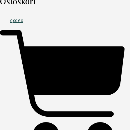
Ostoskori
0,00
€
0