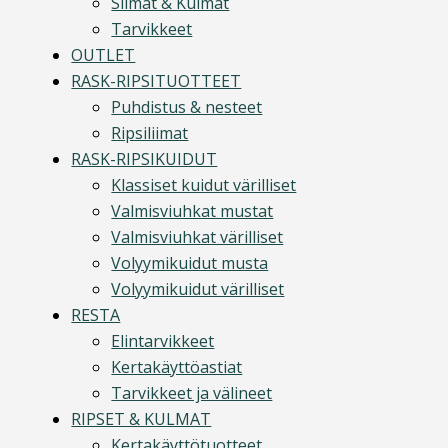
Silmät & Kulmat
Tarvikkeet
OUTLET
RASK-RIPSITUOTTEET
Puhdistus & nesteet
Ripsiliimat
RASK-RIPSIKUIDUT
Klassiset kuidut värilliset
Valmisviuhkat mustat
Valmisviuhkat värilliset
Volyymikuidut musta
Volyymikuidut värilliset
RESTA
Elintarvikkeet
Kertakäyttöastiat
Tarvikkeet ja välineet
RIPSET & KULMAT
Kertakäyttötuotteet