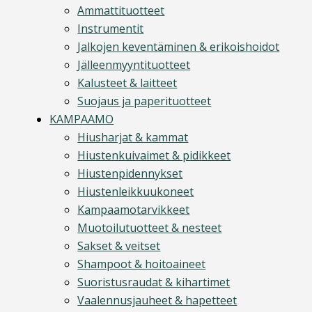
Ammattituotteet
Instrumentit
Jalkojen keventäminen & erikoishoidot
Jälleenmyyntituotteet
Kalusteet & laitteet
Suojaus ja paperituotteet
KAMPAAMO
Hiusharjat & kammat
Hiustenkuivaimet & pidikkeet
Hiustenpidennykset
Hiustenleikkuukoneet
Kampaamotarvikkeet
Muotoilutuotteet & nesteet
Sakset & veitset
Shampoot & hoitoaineet
Suoristusraudat & kihartimet
Vaalennusjauheet & hapetteet