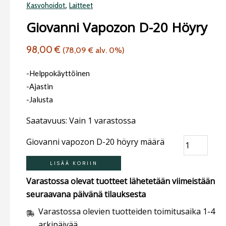
,
Kasvohoidot
Laitteet
Giovanni Vapozon D-20 Höyry
98,00
€
(
78,09
€
alv. 0%)
-Helppokäyttöinen
-Ajastin
-Jalusta
Saatavuus:
Vain 1 varastossa
Giovanni vapozon D-20 höyry määrä
LISÄÄ KORIIN
Varastossa olevat tuotteet lähetetään viimeistään
seuraavana päivänä tilauksesta
Varastossa olevien tuotteiden toimitusaika 1-4
arkipäivää