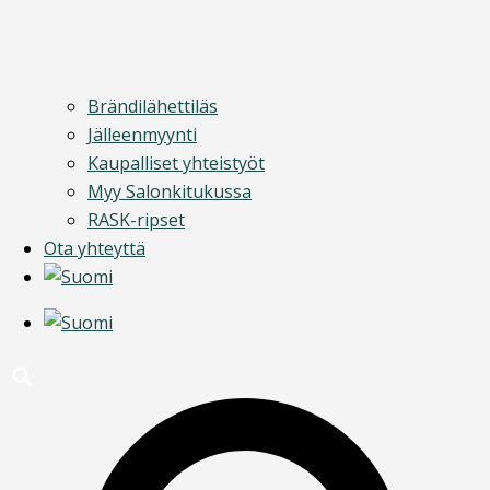
Brändilähettiläs
Jälleenmyynti
Kaupalliset yhteistyöt
Myy Salonkitukussa
RASK-ripset
Ota yhteyttä