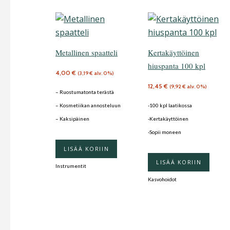
Metallinen spaatteli
Kertakäyttöinen
hiuspanta 100 kpl
4,00
€
(
3,19
€
alv. 0%)
12,45
€
(
9,92
€
alv. 0%)
– Ruostumatonta terästä
– Kosmetiikan annosteluun
-100 kpl laatikossa
– Kaksipäinen
-Kertakäyttöinen
-Sopii moneen
LISÄÄ KORIIN
LISÄÄ KORIIN
Instrumentit
Kasvohoidot