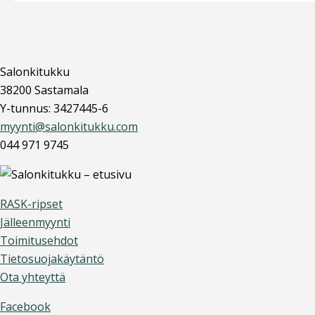
Salonkitukku
38200 Sastamala
Y-tunnus: 3427445-6
myynti@salonkitukku.com
044 971 9745
RASK-ripset
Jälleenmyynti
Toimitusehdot
Tietosuojakäytäntö
Ota yhteyttä
Facebook