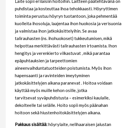
Laite sopii erilaisiin hoitoihin. Laitteen päätehtävänä on
puhdistaa ja kosteuttaa ihoa tehokkaasti
. Höyryttimen
toiminta perustuu höyryn tuotantoon, joka
pehmentää
kuolleita ihosoluja
, laajentaa ihon huokosia ja verisuonia
ja
valmistaa ihon jatkokäsittelyihin
.
Se avaa
talirauhasten
(ns. ihohuokoset) tukkeutumisen, mikä
helpottaa merkittävästi talirauhasten irtoamista.
Ihon
hengitys ja verenkierto vilkastuvat
, mikä parantaa
epäpuhtauksien ja tarpeettomien
aineenvaihduntatuotteiden poistumista. Myös ihon
hapensaanti ja
ravinteiden imeytyminen
jatkokäsittelyjen aikana paranevat
. Hoitoa voidaan
käyttää myös muille kehon osille, jotka
tarvitsevat
syväpuhdistusta
– esimerkiksi kaulalle,
dekolteelle tai selälle. Hoito sopii myös päänahan
hoitoon sekä hiustenhoitokäsittelyjen aikana.
Pakkaus sisältää:
höyrylaite, nelihaaraisen jalustan