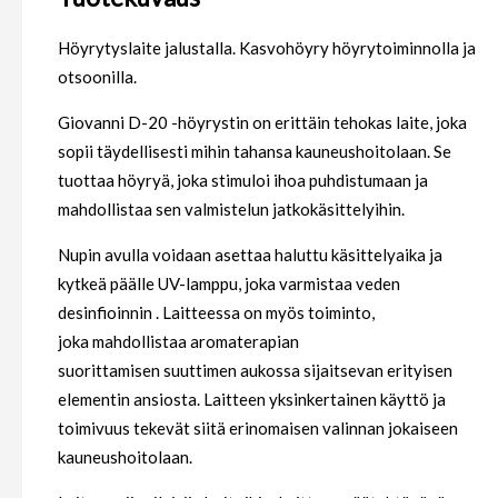
Höyrytyslaite jalustalla. Kasvohöyry höyrytoiminnolla ja
otsoonilla.
Giovanni D-20 -höyrystin
on erittäin tehokas laite, joka
sopii täydellisesti mihin tahansa kauneushoitolaan. Se
tuottaa höyryä, joka
stimuloi ihoa puhdistumaan
ja
mahdollistaa sen
valmistelun jatkokäsittelyihin
.
Nupin avulla
voidaan asettaa haluttu käsittelyaika
ja
kytkeä päälle UV-lamppu, joka
varmistaa veden
desinfioinnin
. Laitteessa on myös toiminto,
joka
mahdollistaa aromaterapian
suorittamisen
suuttimen aukossa sijaitsevan erityisen
elementin ansiosta.
Laitteen yksinkertainen käyttö ja
toimivuus
tekevät siitä erinomaisen valinnan jokaiseen
kauneushoitolaan.