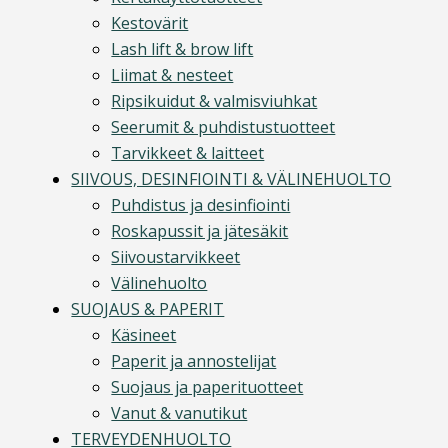
Kestovärit
Lash lift & brow lift
Liimat & nesteet
Ripsikuidut & valmisviuhkat
Seerumit & puhdistustuotteet
Tarvikkeet & laitteet
SIIVOUS, DESINFIOINTI & VÄLINEHUOLTO
Puhdistus ja desinfiointi
Roskapussit ja jätesäkit
Siivoustarvikkeet
Välinehuolto
SUOJAUS & PAPERIT
Käsineet
Paperit ja annostelijat
Suojaus ja paperituotteet
Vanut & vanutikut
TERVEYDENHUOLTO