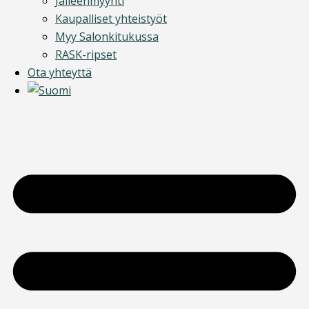
Jälleenmyynti
Kaupalliset yhteistyöt
Myy Salonkitukussa
RASK-ripset
Ota yhteyttä