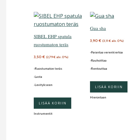
Gua sha
SIBEL EHP spatula
3,90
€
(
3,11
€
alv. 0%)
ruostumaton teräs
-Parantaa verenkiertoa
3,50
€
(
2,79
€
alv. 0%)
-Rauhoittaa
-Ruostumaton teräs
-Rentouttaa
-Lasta
-Levitykseen
LISÄÄ KORIIN
Hierontaan
LISÄÄ KORIIN
Instrumentit